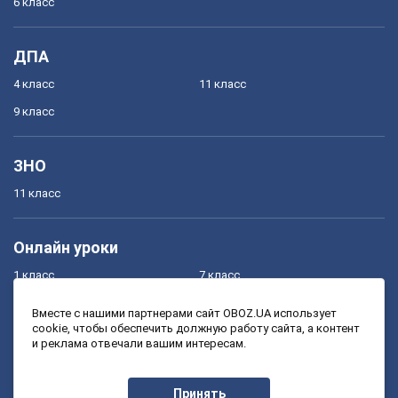
6 класс
ДПА
4 класс
11 класс
9 класс
ЗНО
11 класс
Онлайн уроки
1 класс
7 класс
2 класс
8 класс
Вместе с нашими партнерами сайт OBOZ.UA использует
cookie, чтобы обеспечить должную работу сайта, а контент
3 класс
9 класс
и реклама отвечали вашим интересам.
4 класс
10 класс
5 класс
11 класс
Принять