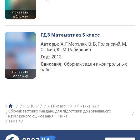
показать
обложку
ГДЗ Математика 5 класс
Авторы:
А. Г. Мерзляк, В. Б. Полонский, М.
С. Якир, Ю. М. Рабинович
Год:
2013
Описание:
Сборник задач и контрольных
работ
показать
обложку
✅ ЗНО ✅
⚡ 11 класс ⚡
Физика ✍
Збірник тестових завдань для підготовки до зовнішнього
незалежного оцінювання. Фізика.
Тема 40