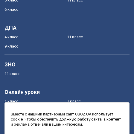
5 класс
11 класс
6 класс
ДПА
4 класс
11 класс
9 класс
ЗНО
11 класс
Онлайн уроки
1 класс
7 класс
2 класс
8 класс
Вместе с нашими партнерами сайт OBOZ.UA использует
cookie, чтобы обеспечить должную работу сайта, а контент
3 класс
9 класс
и реклама отвечали вашим интересам.
4 класс
10 класс