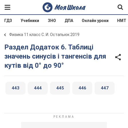
ГДЗ
Учебники
ЗНО
ДПА
Онлайн уроки
НМТ
Физика 11 класс С. И. Остапьюк 2019
Раздел Додаток 6. Таблиці
значень синусів і тангенсів для
кутів від 0° до 90°
443
444
445
446
447