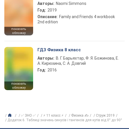
Авторы:
Naomi Simmons
Год:
2019
Описание:
Family and Friends 4 workbook
2nd edition
показать
обложку
ГДЗ Физика 8 класс
Авторы:
В. Г. Барьяхтар, Ф. Я. Божинова, Е.
А. Кирюхина, С. А. Довгий
Год:
2016
показать
обложку
✅ ЗНО ✅
⚡ 11 класс ⚡
Физика ✍
Струж 2019
Додаток 6. Таблиці значень синусів і тангенсів для кутів від 0° до 90°