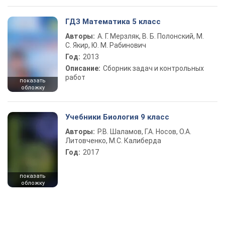
ГДЗ Математика 5 класс
Авторы:
А. Г. Мерзляк, В. Б. Полонский, М.
С. Якир, Ю. М. Рабинович
Год:
2013
Описание:
Сборник задач и контрольных
работ
показать
обложку
Учебники Биология 9 класс
Авторы:
Р.В. Шаламов, Г.А. Носов, О.А.
Литовченко, М.С. Калиберда
Год:
2017
показать
обложку