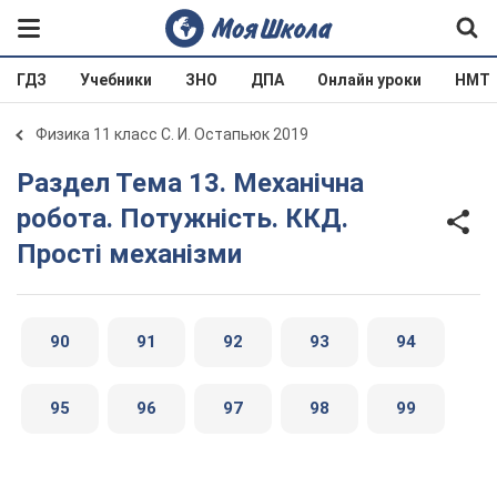
ГДЗ
Учебники
ЗНО
ДПА
Онлайн уроки
НМТ
Физика 11 класс С. И. Остапьюк 2019
Раздел Тема 13. Механічна
робота. Потужність. ККД.
Прості механізми
90
91
92
93
94
95
96
97
98
99