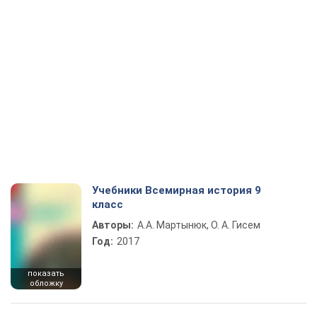
Учебники Всемирная история 9
класс
Авторы:
А.А. Мартынюк, О. А. Гисем
Год:
2017
показать
обложку