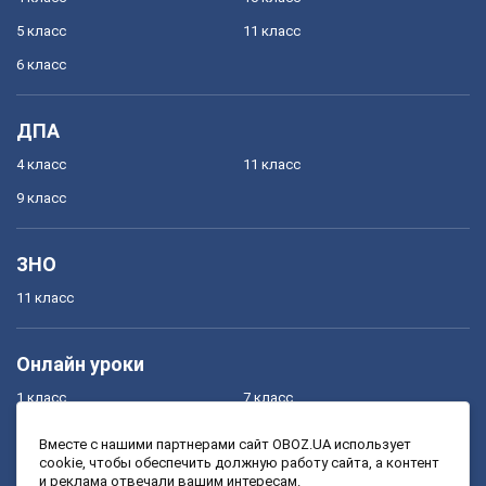
5 класс
11 класс
6 класс
ДПА
4 класс
11 класс
9 класс
ЗНО
11 класс
Онлайн уроки
1 класс
7 класс
2 класс
8 класс
Вместе с нашими партнерами сайт OBOZ.UA использует
cookie, чтобы обеспечить должную работу сайта, а контент
3 класс
9 класс
и реклама отвечали вашим интересам.