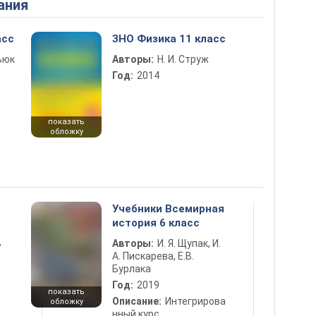
ания
асс
ЗНО Физика 11 класс
ьюк
Авторы:
Н. И. Струж
Год:
2014
показать
обложку
Учебники Всемирная
история 6 класс
ь
Авторы:
И. Я. Щупак, И.
А. Пискарева, Е.В.
Бурлака
Год:
2019
показать
Описание:
Интегрирова
обложку
нный курс