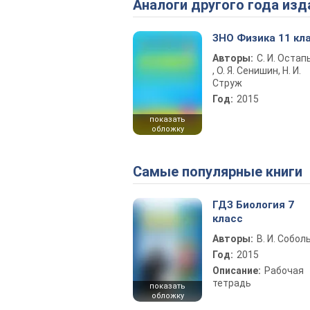
Аналоги другого года изд
ЗНО Физика 11 кл
Авторы:
С. И. Остап
, О. Я. Сенишин, Н. И.
Струж
Год:
2015
показать
обложку
Самые популярные книги
ГДЗ Биология 7
класс
Авторы:
В. И. Собол
Год:
2015
Описание:
Рабочая
тетрадь
показать
обложку