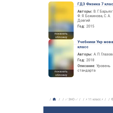
ГДЗ Физика 7 кла
Авторы:
В. Г. Барьях
Ф. Я. Божинова, С. А.
Довгий
Год:
2015
показать
обложку
Учебники Укр мова
класс
Авторы:
А. П. Глазов
Год:
2018
Описание:
Уровень
стандарта
показать
обложку
✅ ЗНО ✅
⚡ 11 класс ⚡
Ф