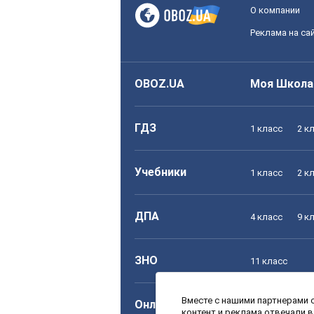
О компании
Реклама на са
OBOZ.UA
Моя Школа
ГДЗ
1 класс
2 к
Учебники
1 класс
2 к
ДПА
4 класс
9 к
ЗНО
11 класс
Вместе с нашими партнерами с
Онлайн уроки
1 класс
2 к
контент и реклама отвечали 