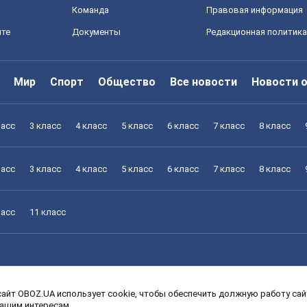
Команда
Правовая информация
йте
Документы
Редакционная политика
Мир
Спорт
Общество
Все новости
Новости 
ласс
3 класс
4 класс
5 класс
6 класс
7 класс
8 класс
ласс
3 класс
4 класс
5 класс
6 класс
7 класс
8 класс
ласс
11 класс
айт OBOZ.UA использует cookie, чтобы обеспечить должную работу сайт
ласс
3 класс
4 класс
5 класс
6 класс
7 класс
8 класс
вашим интересам.