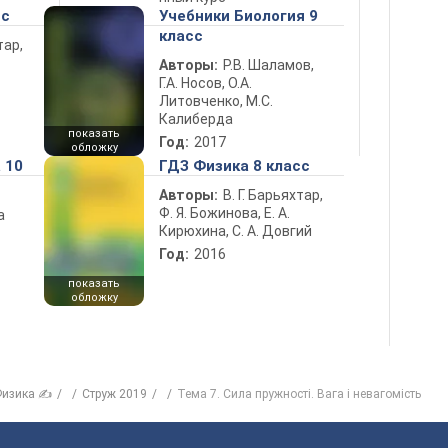
сс
Учебники Биология 9
класс
тар,
Авторы:
Р.В. Шаламов,
Г.А. Носов, О.А.
Литовченко, М.С.
Калиберда
показать
Год:
2017
обложку
 10
ГДЗ Физика 8 класс
Авторы:
В. Г. Барьяхтар,
Ф. Я. Божинова, Е. А.
а
Кирюхина, С. А. Довгий
Год:
2016
показать
обложку
изика ✍
Струж 2019
Тема 7. Сила пружності. Вага і невагомість