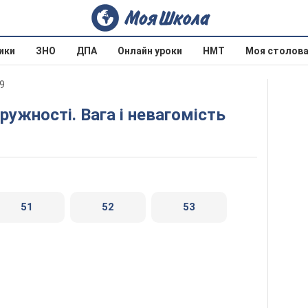
ики
ЗНО
ДПА
Онлайн уроки
НМТ
Моя столов
9
пружності. Вага і невагомість
51
52
53