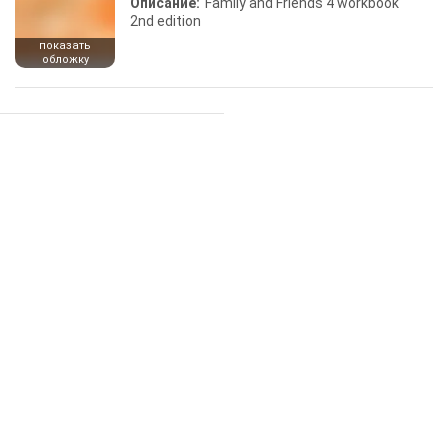
Описание:
Family and Friends 4 workbook
2nd edition
показать
обложку