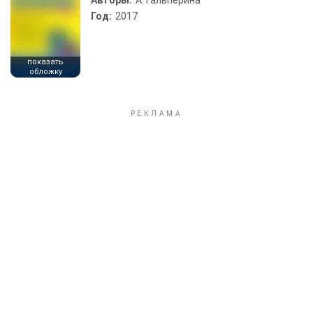
Авторы:
А. Гальперина
Год:
2017
показать
обложку