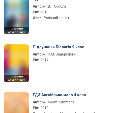
Автори:
В. І. Соболь
Рік:
2015
Опис:
Робочий зошит
показати
обкладинку
Підручники Біологія 9 клас
Автори:
К.М. Задорожній
Рік:
2017
показати
обкладинку
ГДЗ Англійська мова 4 клас
Автори:
Naomi Simmons
Рік:
2019