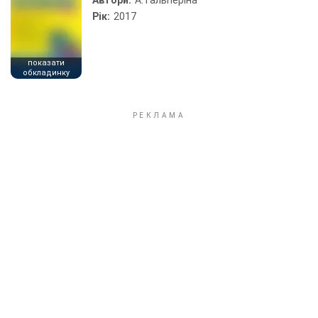
Автори:
А. Гальперіна
Рік:
2017
показати
обкладинку