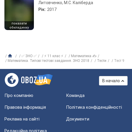
Литовченко, М.С. Каліберда
Рік:
2017
показати
обкладинку
✅ ЗНО ✅
⚡ 11 клас ⚡
Математика ✍
Математика. Типові тестові завдання. ЗНО 2018
Тести
Тест 9
В начало
Про компанію
Команда
Правова інформація
Політика конфіденційності
Реклама на сайті
Документи
Редакційна політика