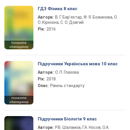
ГДЗ Фізика 8 клас
Автори:
В. Г. Бар’яхтар, Ф. Я. Божинова, О.
О. Кірюхіна, С. О. Довгий
Рік:
2016
показати
обкладинку
Підручники Українська мова 10 клас
Автори:
О. П. Глазова
Рік:
2018
Опис:
Рівень стандарту
показати
обкладинку
Підручники Біологія 9 клас
Автори:
Р.В. Шаламов, Г.А. Носов, О.А.