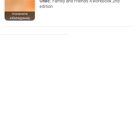
Опис:
Family and Friends 4 workbook 2nd
edition
показати
обкладинку