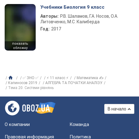
Учебники Биология 9 класс
Авторы:
Р.В. Шаламов, Г.А. Носов, О.А.
Литовченко, М.С. Калиберда
Год:
2017
показать
обложку
✅ ЗНО ✅
⚡ 11 класс ⚡
Математика ✍
Капиносов 2019
АЛГЕБРА ТА ПОЧАТКИ АНАЛІЗУ
Тема 20. Системи рівнянь
В начало
О компании
Команда
Правовая информация
Политика