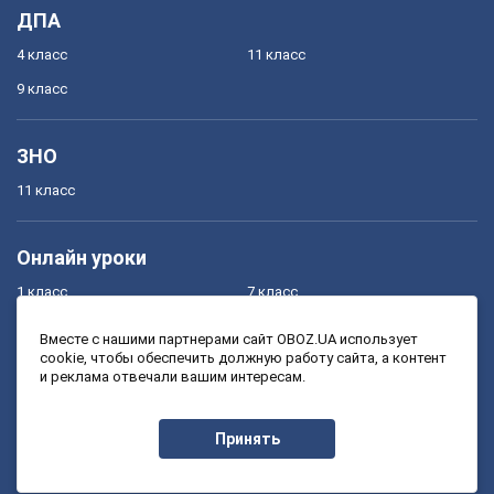
ДПА
4 класс
11 класс
9 класс
ЗНО
11 класс
Онлайн уроки
1 класс
7 класс
2 класс
8 класс
Вместе с нашими партнерами сайт OBOZ.UA использует
cookie, чтобы обеспечить должную работу сайта, а контент
3 класс
9 класс
и реклама отвечали вашим интересам.
4 класс
10 класс
5 класс
11 класс
Принять
6 класс