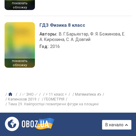
показать
обложку
ГДЗ Физика 8 класс
Авторы:
В. Г. Барьяхтар, Ф. Я. Божинова, Е.
А. Кирюхина, С. А. Довгий
Год:
2016
показать
обложку
✅ ЗНО ✅
⚡ 11 класс ⚡
Математика ✍
Капиносов 2019
ГЕОМЕТРІЯ
Тема 29. Найпростіші геометричні фігури на площині
В начало