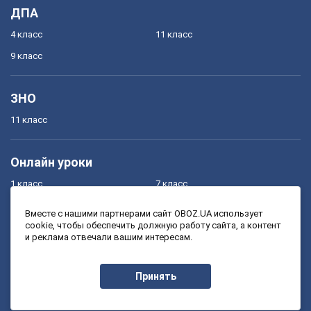
ДПА
4 класс
11 класс
9 класс
ЗНО
11 класс
Онлайн уроки
1 класс
7 класс
2 класс
8 класс
Вместе с нашими партнерами сайт OBOZ.UA использует
cookie, чтобы обеспечить должную работу сайта, а контент
3 класс
9 класс
и реклама отвечали вашим интересам.
4 класс
10 класс
5 класс
11 класс
Принять
6 класс