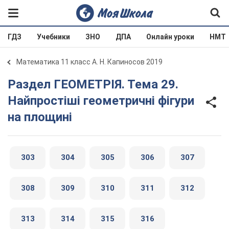
ГДЗ
Учебники
ЗНО
ДПА
Онлайн уроки
НМТ
Математика 11 класс А. Н. Капиносов 2019
Раздел ГЕОМЕТРІЯ. Тема 29.
Найпростіші геометричні фігури
на площині
303
304
305
306
307
308
309
310
311
312
313
314
315
316