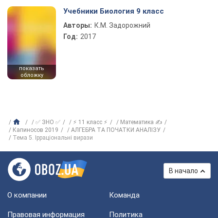
Учебники Биология 9 класс
Авторы:
К.М. Задорожний
Год:
2017
показать
обложку
✅ ЗНО ✅
⚡ 11 класс ⚡
Математика ✍
Капиносов 2019
АЛГЕБРА ТА ПОЧАТКИ АНАЛІЗУ
Тема 5. Ірраціональні вирази
В начало
О компании
Команда
Правовая информация
Политика