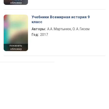
обложку
Учебники Всемирная история 9
класс
Авторы:
А.А. Мартынюк, О. А. Гисем
Год:
2017
показать
обложку