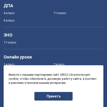
ДПА
4 класс
11 класс
9 класс
ЗНО
11 класс
Онлайн уроки
1 класс
7 класс
2 класс
8 класс
Вместе с нашими партнерами сайт OBOZ.UA использует
cookie, чтобы обеспечить должную работу сайта, а контент
3 класс
9 класс
и реклама отвечали вашим интересам.
4 класс
10 класс
5 класс
11 класс
Принять
6 класс