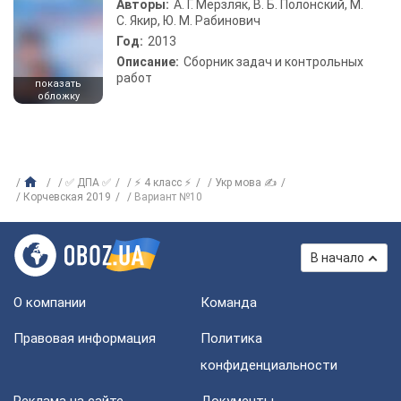
Авторы:
А. Г. Мерзляк, В. Б. Полонский, М.
С. Якир, Ю. М. Рабинович
Год:
2013
Описание:
Сборник задач и контрольных
работ
показать
обложку
✅ ДПА ✅
⚡ 4 класс ⚡
Укр мова ✍
Корчевская 2019
Вариант №10
В начало
О компании
Команда
Правовая информация
Политика
конфиденциальности