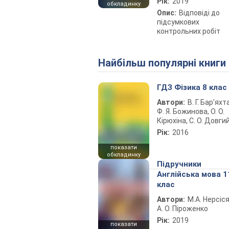
Рік:
2019
обкладинку
Опис:
Відповіді до
підсумкових
контрольних робіт
Найбільш популярні книги
ГДЗ Фізика 8 клас
Автори:
В. Г. Бар’яхт
Ф. Я. Божинова, О. О.
Кірюхіна, С. О. Довги
Рік:
2016
показати
обкладинку
Підручники
Англійська мова 1
клас
Автори:
М.А. Нерсіся
А. О. Піроженко
Рік:
2019
показати