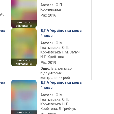
Автори:
О. П.
Корчевська
ун,
Рік:
2016
показати
обкладинку
ова
ДПА Українська мова
4 клас
Автори:
О. М.
Гнатківська, О. П.
Корчевська, Г. М. Сапун,
Н. Р. Хребтова
показати
Рік:
2019
обкладинку
Опис:
Відповіді до
підсумкових
контрольних робіт
ова
ДПА Українська мова
4 клас
Автори:
О. М.
Гнатківська, О. П.
Корчевська, Н. Р.
Хребтова, Л. Грибчук
показати