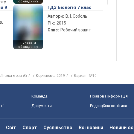
рту
обкладинку
ія 9
ГДЗ Біологія 7 клас
Автори:
В. І. Соболь
в,
Рік:
2015
Опис:
Робочий зошит
показати
обкладинку
аїнська мова ✍
Корчевська 2019
Вариант №10
Команда
Правова інформація
ті
Документи
Редакційна політика
Світ
Спорт
Суспільство
Всі новини
Новини ос