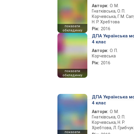
Автори:
О. М.
Гнатківська, О. П.
Корчевська, Г. М. Сап
Н. Р. Хребтова
показати
Рік:
2016
обкладинку
ДПА Українська м
4 клас
Автори:
О. П.
Корчевська
Рік:
2016
показати
обкладинку
ДПА Українська м
4 клас
Автори:
О. М.
Гнатківська, О. П.
Корчевська, Н. Р.
Хребтова, Л. Грибчук
показати