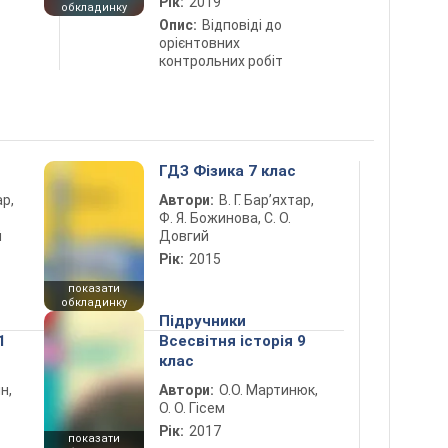
Рік:
2019
обкладинку
Опис:
Відповіді до
орієнтовних
контрольних робіт
ГДЗ Фізика 7 клас
ар,
Автори:
В. Г. Бар’яхтар,
Ф. Я. Божинова, С. О.
й
Довгий
Рік:
2015
показати
обкладинку
Підручники
1
Всесвітня історія 9
клас
н,
Автори:
О.О. Мартинюк,
О. О. Гісем
Рік:
2017
показати