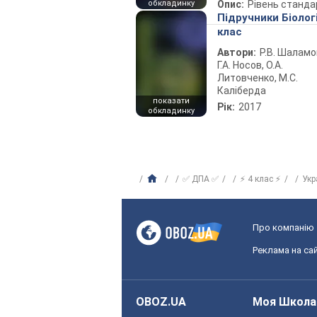
обкладинку
Опис:
Рівень станда
Підручники Біолог
клас
Автори:
Р.В. Шаламо
Г.А. Носов, О.А.
Литовченко, М.С.
Каліберда
показати
Рік:
2017
обкладинку
✅ ДПА ✅
⚡ 4 клас ⚡
Укр
Про компанію
Реклама на сай
OBOZ.UA
Моя Школа