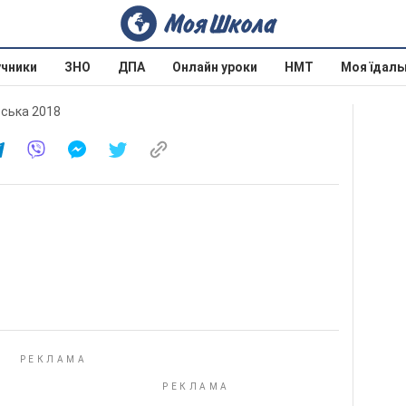
учники
ЗНО
ДПА
Онлайн уроки
НМТ
Моя їдаль
вська 2018