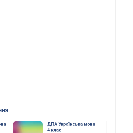
ння
ова
ДПА Українська мова
4 клас