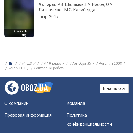
Авторы:
Р.В. Шаламов, Г.А. Носов, О.А.
Литовченко, М.С. Калиберда
Год:
2017
показать
обложку
✅ ГДЗ ✅
⚡ 10 класс ⚡
Алгебра ✍
Роганин 2008
ВАРІАНТ 1
Контрольні роботи
В начало
О компании
Команда
Правовая информация
Политика
конфиденциальности