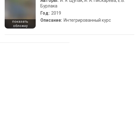
Авторы:
И. Я. Щупак, И. А. Пискарева, Е.В.
Бурлака
Год:
2019
Описание:
Интегрированный курс
показать
обложку