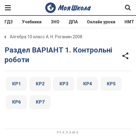
ГДЗ
Учебники
ЗНО
ДПА
Онлайн уроки
НМТ
Алгебра 10 класс А. Н. Роганин 2008
Раздел ВАРІАНТ 1. Контрольні
роботи
КР1
КР2
КР3
КР4
КР5
КР6
КР7