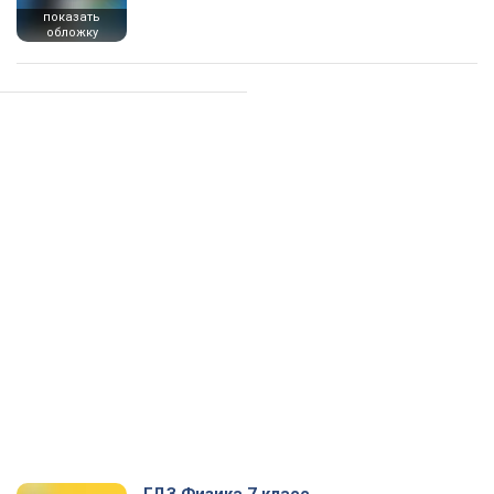
показать
обложку