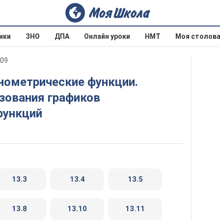
ики
ЗНО
ДПА
Онлайн уроки
НМТ
Моя столов
009
зования графиков
функций
13.3
13.4
13.5
13.8
13.10
13.11