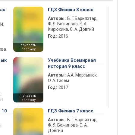
ная
ГДЗ Физика 8 класс
Авторы:
В. Г. Барьяхтар,
Ф. Я. Божинова, Е. А.
 И.
Кирюхина, С. А. Довгий
Год:
2016
показать
ова
обложку
зык
Учебники Всемирная
история 9 класс
Авторы:
А.А. Мартынюк,
О. А. Гисем
Год:
2017
d
показать
nd
обложку
 10
ГДЗ Физика 7 класс
Авторы:
В. Г. Барьяхтар,
Ф. Я. Божинова, С. А.
а
Довгий