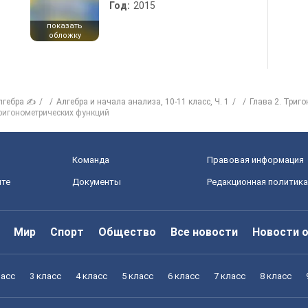
Год:
2015
показать
обложку
лгебра ✍
Алгебра и начала анализа, 10-11 класс, Ч. 1
Глава 2. Триг
тригонометрических функций
Команда
Правовая информация
йте
Документы
Редакционная политика
Мир
Спорт
Общество
Все новости
Новости 
ласс
3 класс
4 класс
5 класс
6 класс
7 класс
8 класс