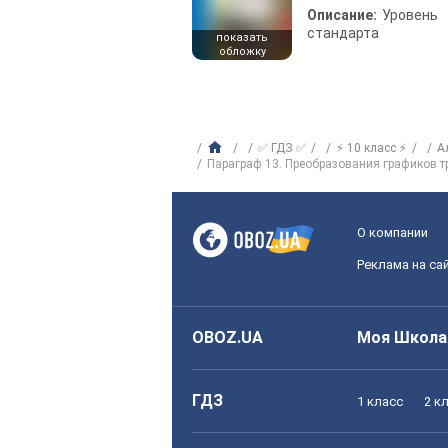
Описание:
Уровень
стандарта
показать
обложку
✅ ГДЗ ✅
⚡ 10 класс ⚡
А
Параграф 13. Преобразования графиков 
О компании
Реклама на са
OBOZ.UA
Моя Школа
ГДЗ
1 класс
2 к