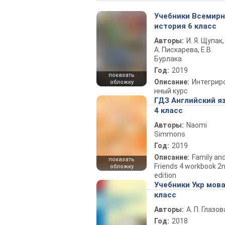
Учебники Всемир
история 6 класс
Авторы:
И. Я. Щупак,
А. Пискарева, Е.В.
Бурлака
Год:
2019
показать
Описание:
Интегрир
обложку
нный курс
ГДЗ Английский я
4 класс
Авторы:
Naomi
Simmons
Год:
2019
Описание:
Family an
показать
Friends 4 workbook 2
обложку
edition
Учебники Укр мова
класс
Авторы:
А. П. Глазов
Год:
2018