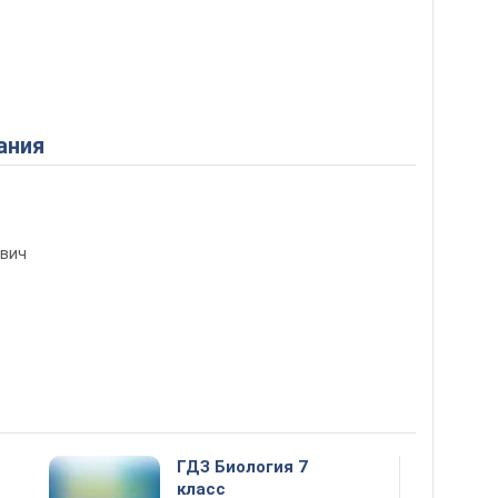
ания
ович
5
ГДЗ Биология 7
класс