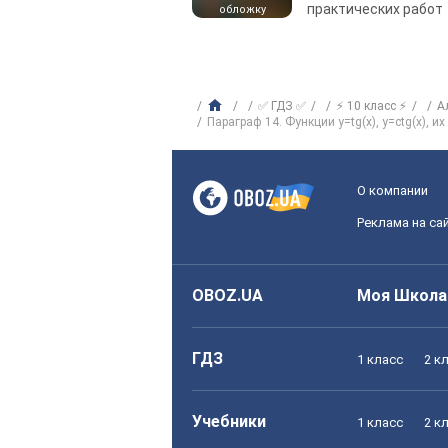
практических работ
обложку
✅ ГДЗ ✅
⚡ 10 класс ⚡
А
Параграф 14. Функции у=tg(x), у=сtg(x), и
О компании
Реклама на са
OBOZ.UA
Моя Школа
ГДЗ
1 класс
2 к
Учебники
1 класс
2 к