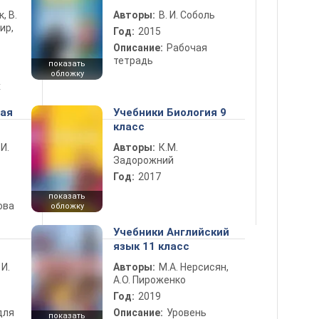
к, В.
Авторы:
В. И. Соболь
ир,
Год:
2015
Описание:
Рабочая
тетрадь
показать
обложку
х
ная
Учебники Биология 9
класс
 И.
Авторы:
К.М.
Задорожний
Год:
2017
показать
ова
обложку
Учебники Английский
язык 11 класс
 И.
Авторы:
М.А. Нерсисян,
А.О. Пироженко
Год:
2019
для
Описание:
Уровень
показать