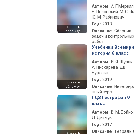
Авторы:
А. Г. Мерзля
Б. Полонский, М. С. Як
Ю. М. Рабинович
Год:
2013
показать
Описание:
Сборник
обложку
задач и контрольны
работ
Учебники Всемир
история 6 класс
Авторы:
И. Я. Щупак,
А. Пискарева, Е.В.
Бурлака
Год:
2019
показать
Описание:
Интегрир
обложку
нный курс
ГДЗ География 9
класс
Авторы:
В. М. Бойко,
Л. Дитчук
Год:
2017
Описание:
Тетрадь 
показать