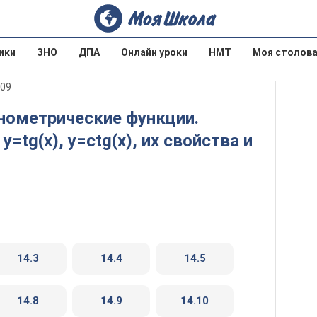
ики
ЗНО
ДПА
Онлайн уроки
НМТ
Моя столов
009
=tg(x), у=сtg(x), их свойства и
14.3
14.4
14.5
14.8
14.9
14.10