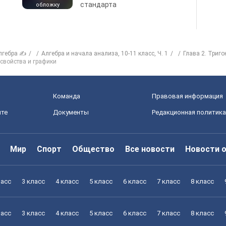
стандарта
обложку
лгебра ✍
Алгебра и начала анализа, 10-11 класс, Ч. 1
Глава 2. Триг
х свойства и графики
Команда
Правовая информация
йте
Документы
Редакционная политика
Мир
Спорт
Общество
Все новости
Новости 
ласс
3 класс
4 класс
5 класс
6 класс
7 класс
8 класс
ласс
3 класс
4 класс
5 класс
6 класс
7 класс
8 класс