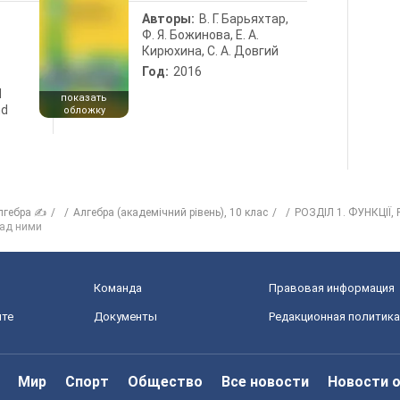
Авторы:
В. Г. Барьяхтар,
Ф. Я. Божинова, Е. А.
Кирюхина, С. А. Довгий
Год:
2016
d
показать
nd
обложку
лгебра ✍
Алгебра (академічний рівень), 10 клас
РОЗДІЛ 1. ФУНКЦІЇ,
 над ними
Команда
Правовая информация
йте
Документы
Редакционная политика
Мир
Спорт
Общество
Все новости
Новости 