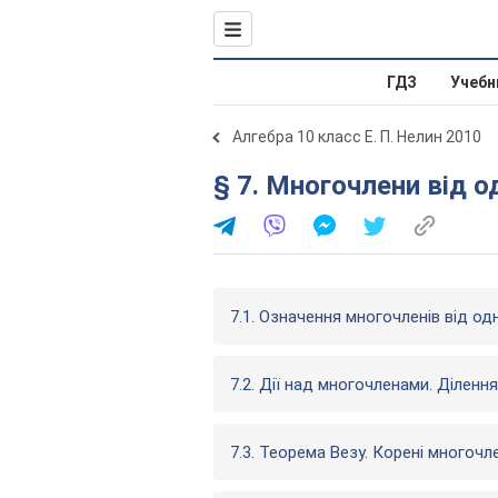
ГДЗ
Учебн
Алгебра 10 класс Е. П. Нелин 2010
§ 7. Многочлени від од
7.1. Означення многочленів від одн
7.2. Дії над многочленами. Ділен
7.3. Теорема Везу. Корені многочл