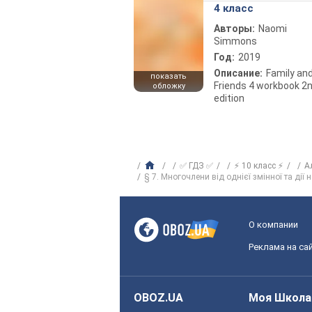
4 класс
Авторы:
Naomi
Simmons
Год:
2019
Описание:
Family an
показать
Friends 4 workbook 2
обложку
edition
✅ ГДЗ ✅
⚡ 10 класс ⚡
А
§ 7. Многочлени від однієї змінної та дії
О компании
Реклама на са
OBOZ.UA
Моя Школа