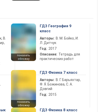
5
ГДЗ География 9
класс
к, В.
Авторы:
В. М. Бойко, И.
ир,
Л. Дитчук
Год:
2017
Описание:
Тетрадь для
показать
практических работ
обложку
х
ГДЗ Физика 7 класс
Авторы:
В. Г. Барьяхтар,
Ф. Я. Божинова, С. А.
ь
Довгий
Год:
2015
показать
обложку
зык
ГДЗ Физика 8 класс