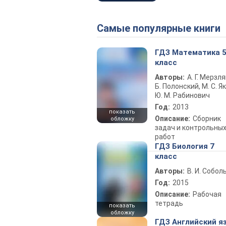
Самые популярные книги
ГДЗ Математика 
класс
Авторы:
А. Г. Мерзля
Б. Полонский, М. С. Як
Ю. М. Рабинович
Год:
2013
показать
Описание:
Сборник
обложку
задач и контрольны
работ
ГДЗ Биология 7
класс
Авторы:
В. И. Собол
Год:
2015
Описание:
Рабочая
тетрадь
показать
обложку
ГДЗ Английский я