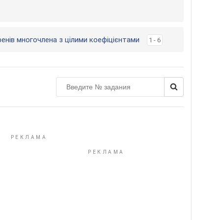
ренів многочлена з цілими коефіцієнтами
1 - 6