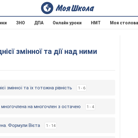
ики
ЗНО
ДПА
Онлайн уроки
НМТ
Моя столов
нієї змінної та дії над ними
ієї змінної та їх тотожна рівність
1 - 6
ня многочлена на многочлен з остачею
1 - 4
ена. Формули Вієта
1 - 14