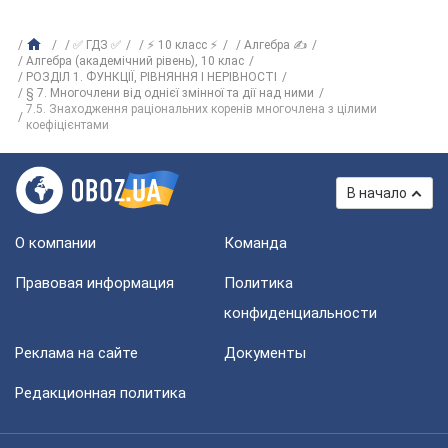
✅ ГДЗ ✅
⚡ 10 класс ⚡
Алгебра ✍
Алгебра (академічний рівень), 10 клас
РОЗДІЛ 1. ФУНКЦІЇ, РІВНЯННЯ І НЕРІВНОСТІ
§ 7. Многочлени від однієї змінної та дії над ними
7.5. Знаходження раціональних коренів многочлена з цілими
коефіцієнтами
В начало
О компании
Команда
Правовая информация
Политика
конфиденциальности
Реклама на сайте
Документы
Редакционная политика