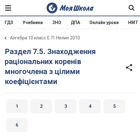
ГДЗ
Учебники
ЗНО
ДПА
Онлайн уроки
НМТ
Алгебра 10 класс Е. П. Нелин 2010
Раздел 7.5. Знаходження
раціональних коренів
многочлена з цілими
коефіцієнтами
1
2
3
4
5
6