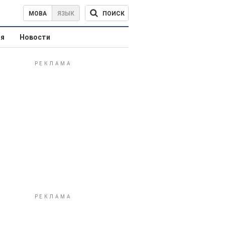
ПОИСК
МОВА
ЯЗЫК
ая
Новости