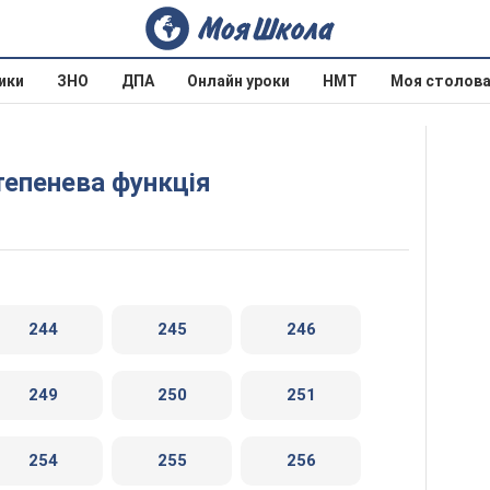
ики
ЗНО
ДПА
Онлайн уроки
НМТ
Моя столов
Степенева функція
244
245
246
249
250
251
254
255
256