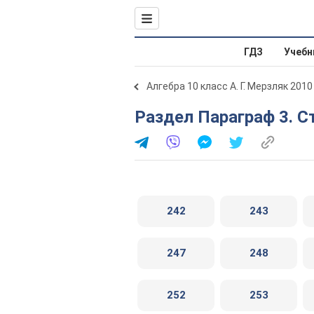
ГДЗ
Учебн
Алгебра 10 класс А. Г. Мерзляк 2010
Раздел Параграф 3. 
242
243
247
248
252
253