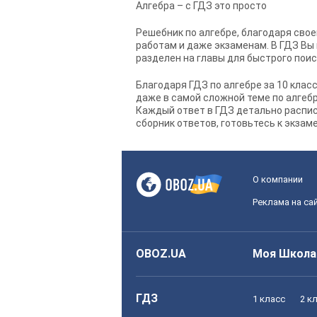
Алгебра – с ГДЗ это просто
Решебник по алгебре, благодаря сво
работам и даже экзаменам. В ГДЗ Вы
разделен на главы для быстрого поис
Благодаря
ГДЗ по алгебре за 10 класс 
даже в самой сложной теме по алгебр
Каждый ответ в ГДЗ детально расписа
сборник ответов, готовьтесь к экзам
О компании
Реклама на са
OBOZ.UA
Моя Школа
ГДЗ
1 класс
2 к