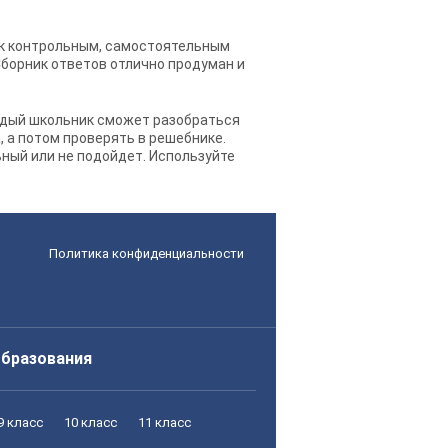
 к контрольным, самостоятельным
Сборник ответов отлично продуман и
дый школьник сможет разобраться
, а потом проверять в решебнике.
ьный или не подойдет. Используйте
Политика конфиденциальности
образования
9 класс
10 класс
11 класс