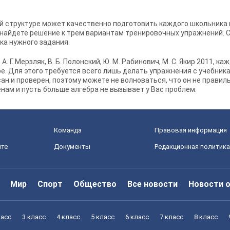
ей структуре может качественно подготовить каждого школьника
 найдете решение к трем вариантам тренировочных упражнений. 
ка нужного задания.
А. Г. Мерзляк, В. Б. Полонский, Ю. М. Рабинович, М. С. Якир 2011,
каж
е. Для этого требуется всего лишь делать упражнения с учебника
н и проверен, поэтому можете не волноваться, что он не правил
енам и пусть больше алгебра не вызывает у Вас проблем.
Команда
Правовая информация
йте
Документы
Редакционная политика
Мир
Спорт
Общество
Все новости
Новости 
ласс
3 класс
4 класс
5 класс
6 класс
7 класс
8 класс