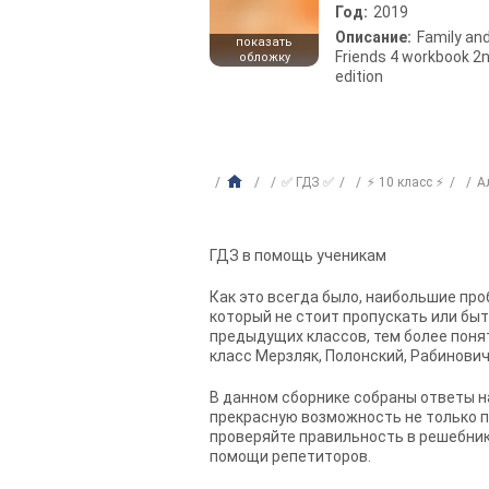
Год:
2019
Описание:
Family an
показать
Friends 4 workbook 2
обложку
edition
✅ ГДЗ ✅
⚡ 10 класс ⚡
А
ГДЗ в помощь ученикам
Как это всегда было, наибольшие пр
который не стоит пропускать или быт
предыдущих классов, тем более понят
класс Мерзляк, Полонский, Рабинович
В данном сборнике собраны ответы н
прекрасную возможность не только пр
проверяйте правильность в решебник
помощи репетиторов.