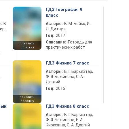
5
ГДЗ География 9
класс
к, В.
Авторы:
В. М. Бойко, И.
ир,
Л. Дитчук
Год:
2017
Описание:
Тетрадь для
показать
практических работ
обложку
х
ГДЗ Физика 7 класс
Авторы:
В. Г. Барьяхтар,
Ф. Я. Божинова, С. А.
ь
Довгий
Год:
2015
показать
обложку
зык
ГДЗ Физика 8 класс
Авторы:
В. Г. Барьяхтар,
Ф. Я. Божинова, Е. А.
Кирюхина, С. А. Довгий