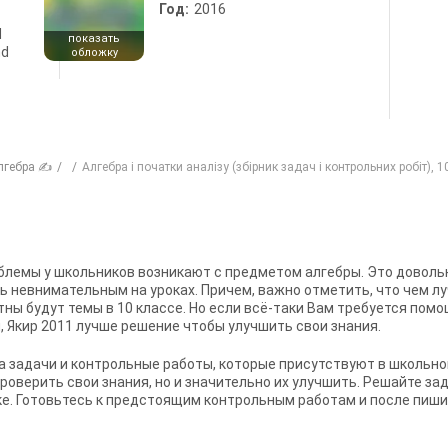
Год:
2016
d
показать
nd
обложку
лгебра ✍
Алгебра і початки аналізу (збірник задач і контрольних робіт), 1
облемы у школьников возникают с предметом алгебры. Это доволь
ь невнимательным на уроках. Причем, важно отметить, что чем л
ны будут темы в 10 классе. Но если всё-таки Вам требуется помо
, Якир 2011
лучше решение чтобы улучшить свои знания.
а задачи и контрольные работы, которые присутствуют в школьно
оверить свои знания, но и значительно их улучшить. Решайте за
е. Готовьтесь к предстоящим контрольным работам и после пишите