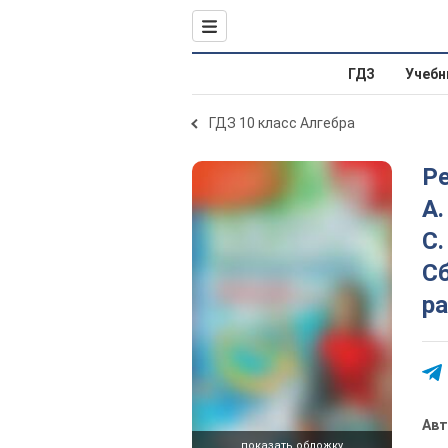
ГДЗ
Учебн
ГДЗ 10 класс Алгебра
Ре
А.
С.
Сб
р
Ав
показать обложку