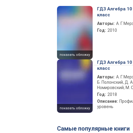
ГДЗ Алгебра 10
класс
Авторы:
А. Г. Ме
Год:
2010
показать обложку
ГДЗ Алгебра 10
класс
Авторы:
А. Г. Мер
Б. Полонский, Д. А
Номировский, М. С
Год:
2018
Описание:
Профи
уровень
показать обложку
Самые популярные книги