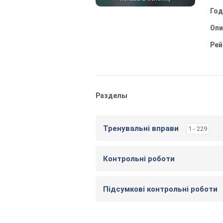
Го
Опи
Рей
Разделы
Тренувальні вправи
1 - 229
Контрольні роботи
Підсумкові контрольні роботи