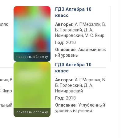
ГДЗ Алгебра 10
класс
рзляк
Авторы:
А. Г. Мерзляк, В.
Б. Полонский, Д. А.
Номировский, М. С. Якир
Год:
2010
Описание:
Академическ
ий уровень
показать обложку
ГДЗ Алгебра 10
класс
зляк, В.
Авторы:
А. Г. Мерзляк, В.
.
Б. Полонский, Д. А.
. Якир
Номировский
Год:
2018
льный
Описание:
Углубленный
уровень изучения
показать обложку