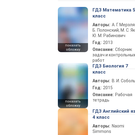
ГДЗ Математика 
класс
Авторы:
А. Г. Мерзля
Б. Полонский, М. С. Як
Ю. М. Рабинович
Год:
2013
показать
Описание:
Сборник
обложку
задач и контрольны
работ
ГДЗ Биология 7
класс
Авторы:
В. И. Собол
Год:
2015
Описание:
Рабочая
тетрадь
показать
обложку
ГДЗ Английский я
4 класс
Авторы:
Naomi
Simmons