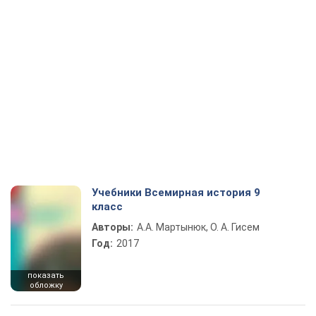
Учебники Всемирная история 9
класс
Авторы:
А.А. Мартынюк, О. А. Гисем
Год:
2017
показать
обложку