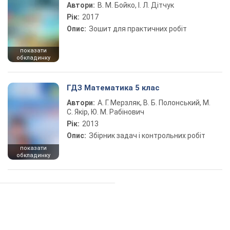
Автори:
В. М. Бойко, І. Л. Дітчук
Рік:
2017
Опис:
Зошит для практичних робіт
показати
обкладинку
ГДЗ Математика 5 клас
Автори:
А. Г. Мерзляк, В. Б. Полонський, М.
С. Якір, Ю. М. Рабінович
Рік:
2013
Опис:
Збірник задач і контрольних робіт
показати
обкладинку