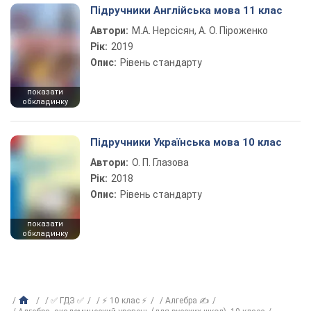
Підручники Англійська мова 11 клас
Автори:
М.А. Нерсісян, А. О. Піроженко
Рік:
2019
Опис:
Рівень стандарту
показати
обкладинку
Підручники Українська мова 10 клас
Автори:
О. П. Глазова
Рік:
2018
Опис:
Рівень стандарту
показати
обкладинку
✅ ГДЗ ✅
⚡ 10 клас ⚡
Алгебра ✍