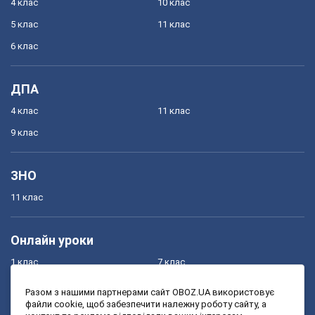
4 клас
10 клас
5 клас
11 клас
6 клас
ДПА
4 клас
11 клас
9 клас
ЗНО
11 клас
Онлайн уроки
1 клас
7 клас
2 клас
8 клас
Разом з нашими партнерами сайт OBOZ.UA використовує
файли cookie, щоб забезпечити належну роботу сайту, а
3 клас
9 клас