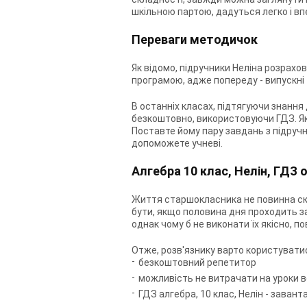
шкільною партою, дадуться легко і вп
Переваги методичок
Як відомо, підручники Неліна розрахо
програмою, адже попереду - випускні т
В останніх класах, підтягуючи знанн
безкоштовно, використовуючи ГДЗ. Як
Поставте йому пару завдань з підручн
допоможете учневі.
Алгебра 10 клас, Нелін, ГДЗ 
Життя старшокласника не повинна скла
бути, якщо половина дня проходить за
однак чому б не виконати їх якісно, ​​
Отже, розв'язнику варто користуватис
безкоштовний репетитор
можливість не витрачати на уроки в
ГДЗ алгебра, 10 клас, Нелін - зава