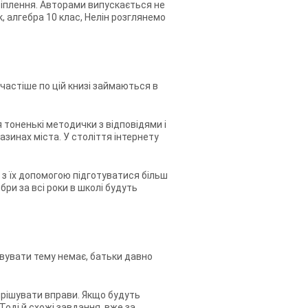
кріплення. Авторами випускається не
, алгебра 10 клас, Нелін
розглянемо
частіше по цій книзі займаються в
ся тоненькі методички з відповідями і
азинах міста. У століття інтернету
к з їх допомогою підготуватися більш
бри за всі роки в школі будуть
овувати тему немає, батьки давно
ирішувати вправи. Якщо будуть
Тоді й схожі завдання, вже за