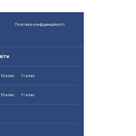
Політика конфіденційності
віти
10 клас
11 клас
10 клас
11 клас