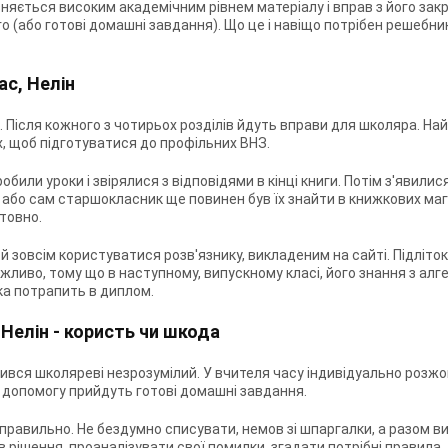
різняється високим академічним рівнем матеріалу і вправ з його за
го (або готові домашні завдання). Що це і навіщо потрібен
решебник
ас, Нелін
 Після кожного з чотирьох розділів йдуть вправи для школяра. Най
, щоб підготуватися до профільних ВНЗ.
обили уроки і звірялися з відповідями в кінці книги. Потім з'явили
и або сам старшокласник ще повинен був їх знайти в книжкових маг
товно.
 й зовсім користуватися розв'язнику, викладеним на сайті. Підліто
ажливо, тому що в наступному, випускному класі, його знання з алге
ка потрапить в диплом.
 Нелін - користь чи шкода
шився школяреві незрозумілий. У вчителя часу індивідуально розж
На допомогу прийдуть готові домашні завдання.
равильно. Не бездумно списувати, немов зі шпаргалки, а разом в
 рішення, проаналізувати свої помилки, згадати потрібні правила. 