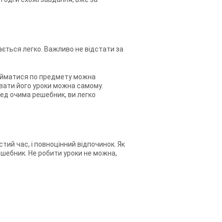
ається легко. Важливо не відстати за
займатися по предмету можна
вати його уроки можна самому.
ред очима решебник, ви легко
тий час, і повноцінний відпочинок. Як
ешебник. Не робити уроки не можна,