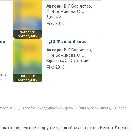
Автори:
В. Г. Бар’яхтар,
Ф. Я. Божинова, С. О.
Довгий
т
Рік:
2015
показати
обкладинку
ова
ГДЗ Фізика 8 клас
Автори:
В. Г. Бар’яхтар,
Ф. Я. Божинова, О. О.
Кірюхіна, С. О. Довгий
Рік:
2016
ends
показати
n
обкладинку
гебра ✍
Алгебра, академический уровень (для русских школ), 10 класс
лах користується підручник з алгебри авторства Неліна. Є версії дл