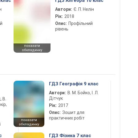
 клас
ГДЗ Алгебра 10 клас
н
Автори:
Є. П. Нелін
Рік:
2018
ий
Опис:
Профільний
рівень
показати
обкладинку
5
ГДЗ Географія 9 клас
Автори:
В. М. Бойко, І. Л.
Дітчук
, В.
кір,
Рік:
2017
Опис:
Зошит для
практичних робіт
показати
і
обкладинку
с
ГДЗ Фізика 7 клас