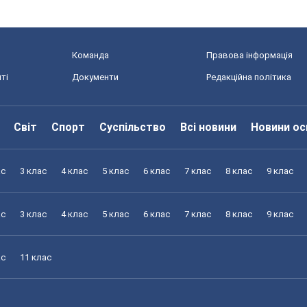
Команда
Правова інформація
ті
Документи
Редакційна політика
Світ
Спорт
Суспільство
Всі новини
Новини ос
ас
3 клас
4 клас
5 клас
6 клас
7 клас
8 клас
9 клас
ас
3 клас
4 клас
5 клас
6 клас
7 клас
8 клас
9 клас
ас
11 клас