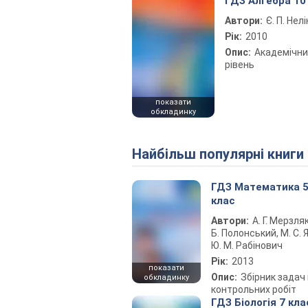
ГДЗ Алгебра 10
Автори:
Є. П. Нелі
Рік:
2010
Опис:
Академічн
рівень
показати
обкладинку
Найбільш популярні книги
ГДЗ Математика 
клас
Автори:
А. Г. Мерзляк
Б. Полонський, М. С. Я
Ю. М. Рабінович
Рік:
2013
показати
Опис:
Збірник задач 
обкладинку
контрольних робіт
ГДЗ Біологія 7 кла