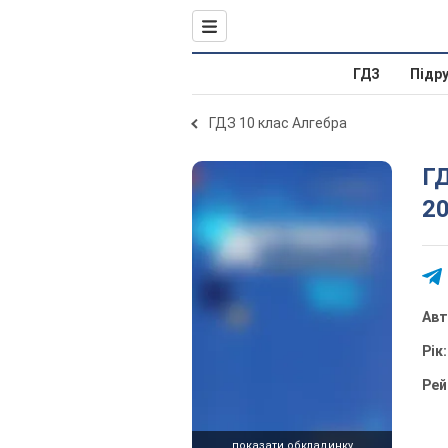
ГДЗ
Підр
ГДЗ 10 клас Алгебра
ГД
20
Ав
Рік
Рей
показати обкладинку