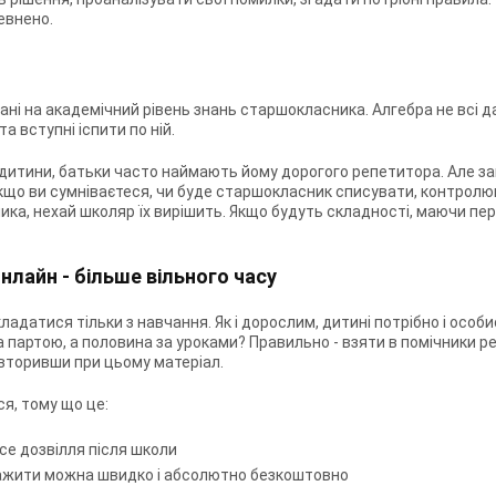
евнено.
вані на академічний рівень знань старшокласника. Алгебра не всі д
а вступні іспити по ній.
я дитини, батьки часто наймають йому дорогого репетитора. Але 
що ви сумніваєтеся, чи буде старшокласник списувати, контролю
ика, нехай школяр їх вирішить. Якщо будуть складності, маючи пе
онлайн - більше вільного часу
датися тільки з навчання. Як і дорослим, дитині потрібно і особис
 партою, а половина за уроками? Правильно - взяти в помічники р
повторивши при цьому матеріал.
я, тому що це:
се дозвілля після школи
нтажити можна швидко і абсолютно безкоштовно