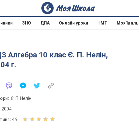
учники
ЗНО
ДПА
Онлайн уроки
НМТ
Моя їдаль
З Алгебра 10 клас Є. П. Нелін,
04 г.
тори:
Є. П. Нелін
:
2004
О
тинг:
4.9
ц
і