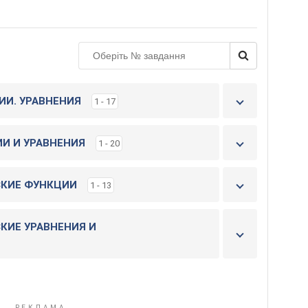
н
і
т
ь
к
н
и
ИИ. УРАВНЕНИЯ
1 - 17
г
у
ИИ И УРАВНЕНИЯ
1 - 20
ЕСКИЕ ФУНКЦИИ
1 - 13
СКИЕ УРАВНЕНИЯ И