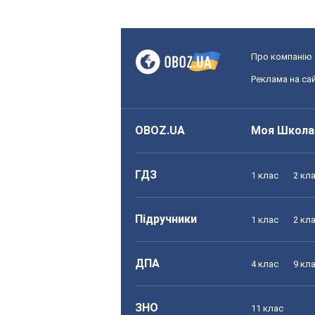
Про компанію
Реклама на сай
OBOZ.UA
Моя Школа
ГДЗ
1 клас
2 кл
Підручники
1 клас
2 кл
ДПА
4 клас
9 кл
ЗНО
11 клас