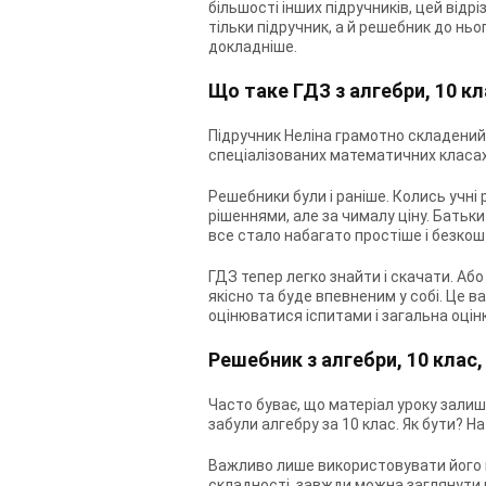
більшості інших підручників, цей від
тільки підручник, а й решебник до ньо
докладніше.
Що таке ГДЗ з алгебри, 10 кл
Підручник Неліна грамотно складений.
спеціалізованих математичних класах
Решебники були і раніше. Колись учні р
рішеннями, але за чималу ціну. Батьк
все стало набагато простіше і безкош
ГДЗ тепер легко знайти і скачати. Або
якісно та буде впевненим у собі. Це в
оцінюватися іспитами і загальна оцін
Решебник з алгебри, 10 клас,
Часто буває, що матеріал уроку зали
забули алгебру за 10 клас. Як бути? 
Важливо лише використовувати його п
складності, завжди можна заглянути в