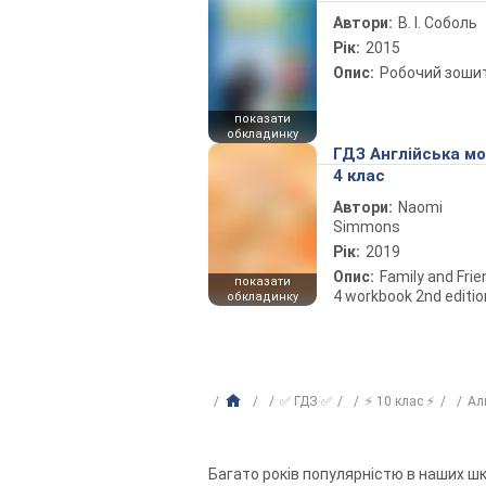
Автори:
В. І. Соболь
Рік:
2015
Опис:
Робочий зоши
показати
обкладинку
ГДЗ Англійська м
4 клас
Автори:
Naomi
Simmons
Рік:
2019
Опис:
Family and Fri
показати
4 workbook 2nd editio
обкладинку
✅ ГДЗ ✅
⚡ 10 клас ⚡
Ал
Багато років популярністю в наших шко