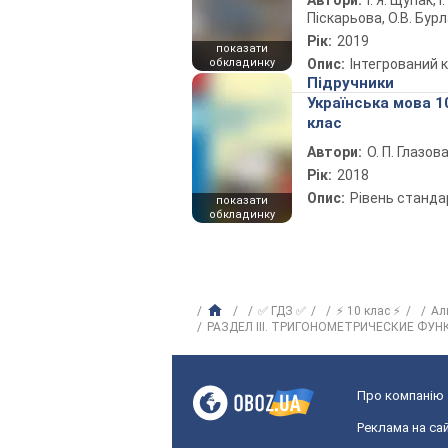
Автори:
І. Я. Щупак, І.
Піскарьова, О.В. Бур
Рік:
2019
показати
обкладинку
Опис:
Інтегрований 
Підручники
Українська мова 1
клас
Автори:
О. П. Глазов
Рік:
2018
Опис:
Рівень станда
показати
обкладинку
✅ ГДЗ ✅
⚡ 10 клас ⚡
Ал
РАЗДЕЛ III. ТРИГОНОМЕТРИЧЕСКИЕ ФУН
Про компанію
Реклама на сай