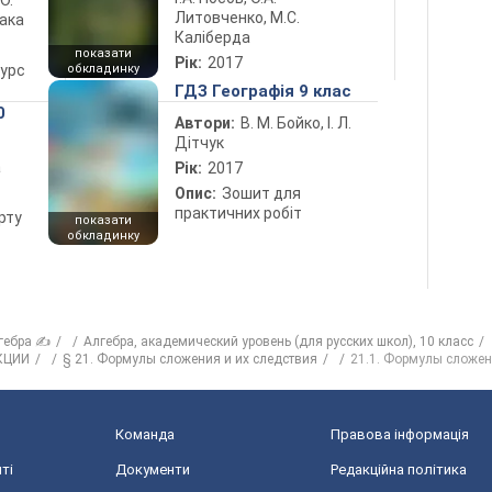
 О.
Литовченко, М.С.
лака
Каліберда
показати
Рік:
2017
курс
обкладинку
ГДЗ Географія 9 клас
0
Автори:
В. М. Бойко, І. Л.
Дітчук
а
Рік:
2017
Опис:
Зошит для
практичних робіт
рту
показати
обкладинку
гебра ✍
Алгебра, академический уровень (для русских школ), 10 класс
КЦИИ
§ 21. Формулы сложения и их следствия
21.1. Формулы сложе
Команда
Правова інформація
ті
Документи
Редакційна політика