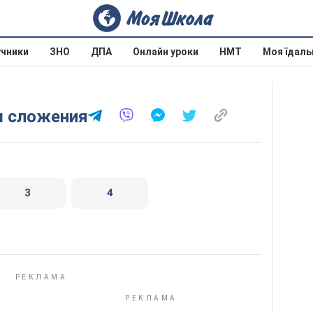
учники
ЗНО
ДПА
Онлайн уроки
НМТ
Моя їдаль
ы сложения
3
4