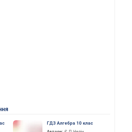
ння
ас
ГДЗ Алгебра 10 клас
Автори:
Є. П. Нелін