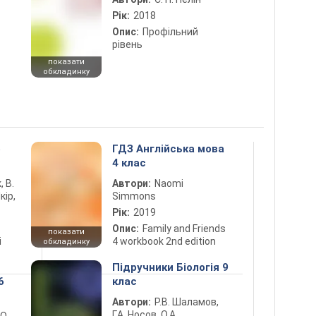
Рік:
2018
Опис:
Профільний
рівень
показати
обкладинку
5
ГДЗ Англійська мова
4 клас
, В.
Автори:
Naomi
кір,
Simmons
Рік:
2019
Опис:
Family and Friends
показати
і
4 workbook 2nd edition
обкладинку
Підручники Біологія 9
6
клас
Автори:
Р.В. Шаламов,
Г.А. Носов, О.А.