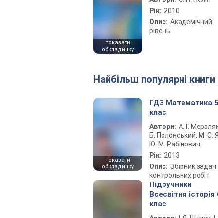
Рік:
2010
Опис:
Академічний
рівень
показати
обкладинку
Найбільш популярні книги
ГДЗ Математика 
клас
Автори:
А. Г. Мерзляк
Б. Полонський, М. С. Я
Ю. М. Рабінович
Рік:
2013
показати
Опис:
Збірник задач 
обкладинку
контрольних робіт
Підручники
Всесвітня історія 
клас