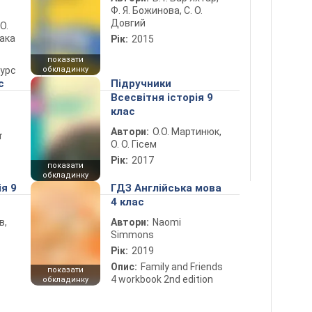
Ф. Я. Божинова, С. О.
Довгий
 О.
лака
Рік:
2015
показати
курс
обкладинку
с
Підручники
Всесвітня історія 9
клас
Автори:
О.О. Мартинюк,
т
О. О. Гісем
Рік:
2017
показати
обкладинку
ія 9
ГДЗ Англійська мова
4 клас
в,
Автори:
Naomi
Simmons
Рік:
2019
Опис:
Family and Friends
показати
4 workbook 2nd edition
обкладинку