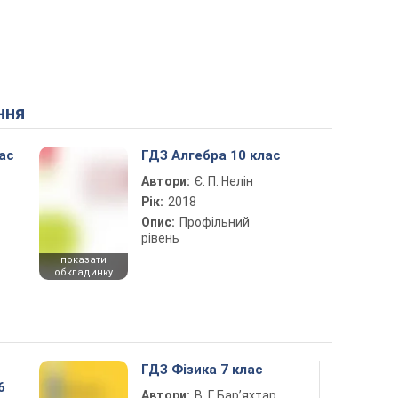
ння
ас
ГДЗ Алгебра 10 клас
Автори:
Є. П. Нелін
Рік:
2018
Опис:
Профільний
рівень
показати
обкладинку
ГДЗ Фізика 7 клас
6
Автори:
В. Г. Бар’яхтар,