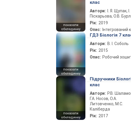
клас
Автори:
І. Я. Щупак, І.
Піскарьова, О.В. Бур
Рік:
2019
показати
обкладинку
Опис:
Інтегрований 
ГДЗ Біологія 7 кла
Автори:
В. І. Соболь
Рік:
2015
Опис:
Робочий зоши
показати
обкладинку
Підручники Біолог
клас
Автори:
Р.В. Шаламо
Г.А. Носов, О.А.
Литовченко, М.С.
Каліберда
показати
Рік:
2017
обкладинку