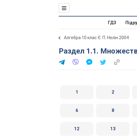
ГДЗ
Підр
Алгебра 10 клас Є. П. Нелін 2004
Раздел 1.1. Множест
1
2
6
8
12
13