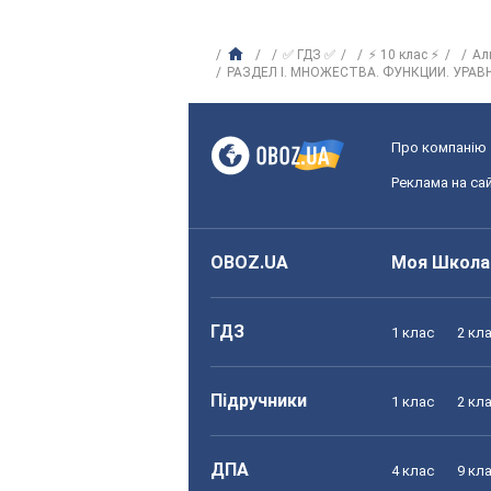
✅ ГДЗ ✅
⚡ 10 клас ⚡
Ал
РАЗДЕЛ I. МНОЖЕСТВА. ФУНКЦИИ. УРАВ
Про компанію
Реклама на сай
OBOZ.UA
Моя Школа
ГДЗ
1 клас
2 кл
Підручники
1 клас
2 кл
ДПА
4 клас
9 кл