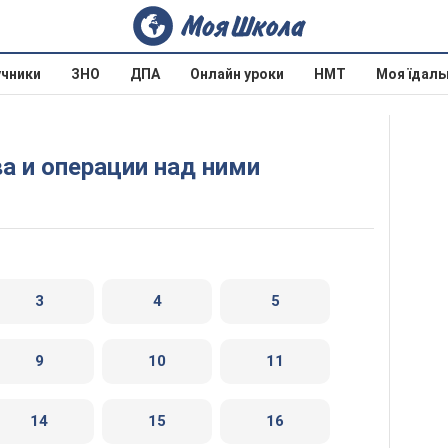
учники
ЗНО
ДПА
Онлайн уроки
НМТ
Моя їдаль
ва и операции над ними
3
4
5
9
10
11
14
15
16