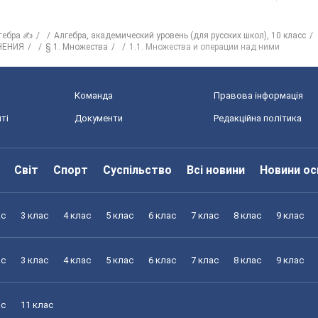
гебра ✍
Алгебра, академический уровень (для русских школ), 10 класс
НЕНИЯ
§ 1. Множества
1.1. Множества и операции над ними
Команда
Правова інформація
ті
Документи
Редакційна політика
Світ
Спорт
Суспільство
Всі новини
Новини ос
ас
3 клас
4 клас
5 клас
6 клас
7 клас
8 клас
9 клас
ас
3 клас
4 клас
5 клас
6 клас
7 клас
8 клас
9 клас
ас
11 клас