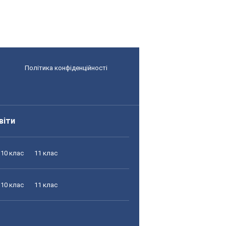
Політика конфіденційності
віти
10 клас
11 клас
10 клас
11 клас