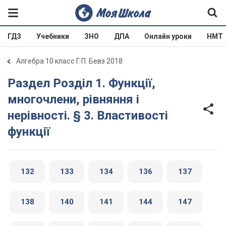
ГДЗ
Учебники
ЗНО
ДПА
Онлайн уроки
НМТ
Алгебра 10 класс Г. П. Бевз 2018
Раздел Розділ 1. Функції,
многочлени, рівняння і
нерівності. § 3. Властивості
функції
132
133
134
136
137
138
140
141
144
147