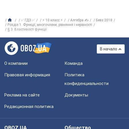
✅ ГДЗ ✅
⚡ 10 класс ⚡
Алгебра ✍
Бевз 2018
Розділ 1. Функції, многочлени, рівняння і нерівності
§ 3. Властивості функції
В начало
О компании
Команда
Правовая информация
Политика
конфиденциальности
Реклама на сайте
Документы
Редакционная политика
OBOZ.UA
Общество