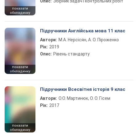
Опис:
Збірник задач і контрольних робіт
показати
обкладинку
Підручники Англійська мова 11 клас
Автори:
М.А. Нерсісян, А. О. Піроженко
Рік:
2019
Опис:
Рівень стандарту
показати
обкладинку
Підручники Всесвітня історія 9 клас
Автори:
О.О. Мартинюк, О. О. Гісем
Рік:
2017
показати
обкладинку