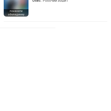
Опис:
Робочий зошит
показати
обкладинку