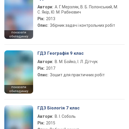
Автори:
А. Г. Мерзляк, В. Б. Полонський, М.
С. Якір, Ю. М. Рабінович
Рік:
2013
Опис:
Збірник задач і контрольних робіт
показати
обкладинку
ГДЗ Географія 9 клас
Автори:
В. М. Бойко, І. Л. Дітчук
Рік:
2017
Опис:
Зошит для практичних робіт
показати
обкладинку
ГДЗ Біологія 7 клас
Автори:
В. І. Соболь
Рік:
2015