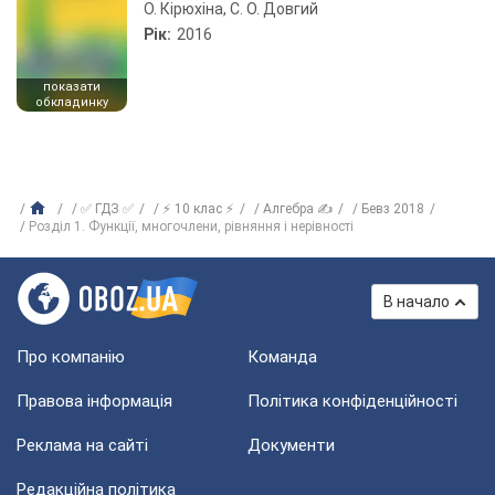
О. Кірюхіна, С. О. Довгий
Рік:
2016
показати
обкладинку
✅ ГДЗ ✅
⚡ 10 клас ⚡
Алгебра ✍
Бевз 2018
Розділ 1. Функції, многочлени, рівняння і нерівності
В начало
Про компанію
Команда
Правова інформація
Політика конфіденційності
Реклама на сайті
Документи
Редакційна політика