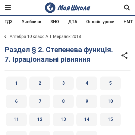
ГДЗ
Учебники
ЗНО
ДПА
Онлайн уроки
НМТ
Алгебра 10 класс А. Г. Мерзляк 2018
Раздел § 2. Степенева функція.
7. Ірраціональні рівняння
1
2
3
4
5
6
7
8
9
10
11
12
13
14
15