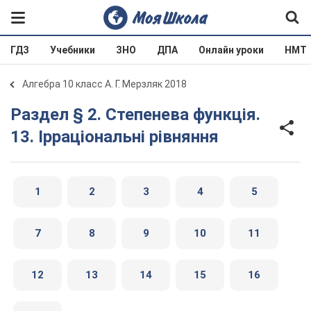
ГДЗ
Учебники
ЗНО
ДПА
Онлайн уроки
НМТ
Алгебра 10 класс А. Г. Мерзляк 2018
Раздел § 2. Степенева функція.
13. Ірраціональні рівняння
1
2
3
4
5
7
8
9
10
11
12
13
14
15
16