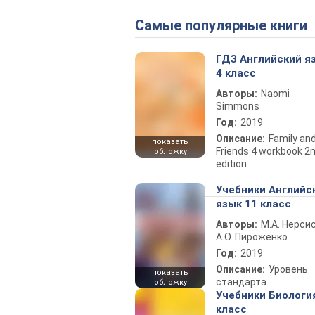
Самые популярные книги
ГДЗ Английский я
4 класс
Авторы:
Naomi
Simmons
Год:
2019
Описание:
Family an
показать
Friends 4 workbook 2
обложку
edition
Учебники Английс
язык 11 класс
Авторы:
М.А. Нерсис
А.О. Пироженко
Год:
2019
Описание:
Уровень
показать
стандарта
обложку
Учебники Биологи
класс