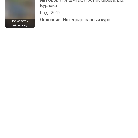
Авторы:
И. Я. Щупак, И. А. Пискарева, Е.В.
Бурлака
Год:
2019
Описание:
Интегрированный курс
показать
обложку