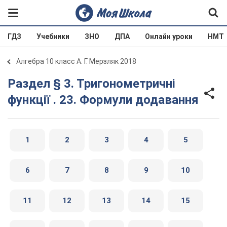
ГДЗ
Учебники
ЗНО
ДПА
Онлайн уроки
НМТ
Алгебра 10 класс А. Г. Мерзляк 2018
Раздел § 3. Тригонометричні
функції . 23. Формули додавання
1
2
3
4
5
6
7
8
9
10
11
12
13
14
15