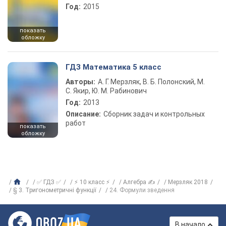
Год:
2015
показать
обложку
ГДЗ Математика 5 класс
Авторы:
А. Г. Мерзляк, В. Б. Полонский, М.
С. Якир, Ю. М. Рабинович
Год:
2013
Описание:
Сборник задач и контрольных
работ
показать
обложку
✅ ГДЗ ✅
⚡ 10 класс ⚡
Алгебра ✍
Мерзляк 2018
§ 3. Тригонометричні функції
24. Формули зведення
В начало