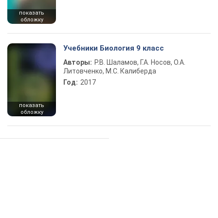
показать
обложку
Учебники Биология 9 класс
Авторы:
Р.В. Шаламов, Г.А. Носов, О.А.
Литовченко, М.С. Калиберда
Год:
2017
показать
обложку