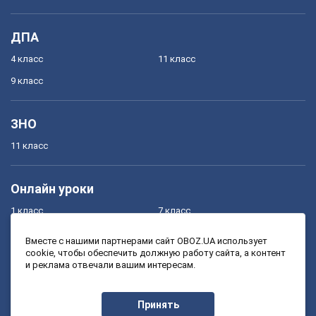
ДПА
4 класс
11 класс
9 класс
ЗНО
11 класс
Онлайн уроки
1 класс
7 класс
2 класс
8 класс
Вместе с нашими партнерами сайт OBOZ.UA использует
cookie, чтобы обеспечить должную работу сайта, а контент
3 класс
9 класс
и реклама отвечали вашим интересам.
4 класс
10 класс
5 класс
11 класс
Принять