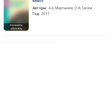
класс
Авторы:
А.А. Мартынюк, О. А. Гисем
Год:
2017
показать
обложку