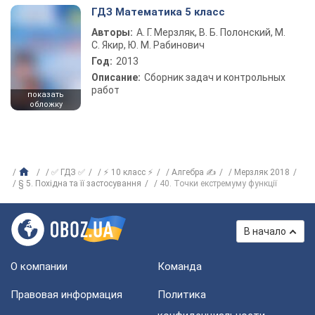
ГДЗ Математика 5 класс
Авторы:
А. Г. Мерзляк, В. Б. Полонский, М.
С. Якир, Ю. М. Рабинович
Год:
2013
Описание:
Сборник задач и контрольных
работ
показать
обложку
✅ ГДЗ ✅
⚡ 10 класс ⚡
Алгебра ✍
Мерзляк 2018
§ 5. Похідна та її застосування
40. Точки екстремуму функції
В начало
О компании
Команда
Правовая информация
Политика