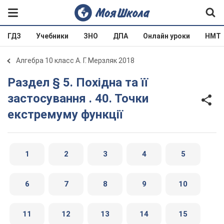
ГДЗ
Учебники
ЗНО
ДПА
Онлайн уроки
НМТ
Алгебра 10 класс А. Г. Мерзляк 2018
Раздел § 5. Похідна та її
застосування . 40. Точки
екстремуму функції
1
2
3
4
5
6
7
8
9
10
11
12
13
14
15