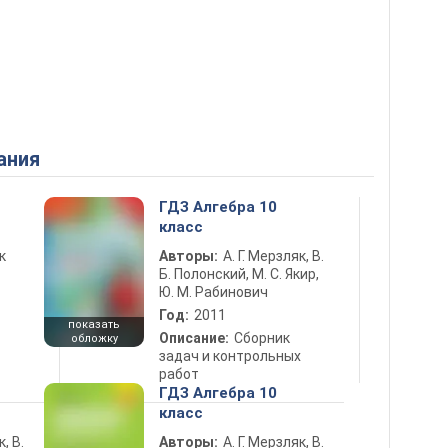
ания
ГДЗ Алгебра 10
класс
к
Авторы:
А. Г. Мерзляк, В.
Б. Полонский, М. С. Якир,
Ю. М. Рабинович
Год:
2011
показать
Описание:
Сборник
обложку
задач и контрольных
работ
ГДЗ Алгебра 10
класс
к, В.
Авторы:
А. Г. Мерзляк, В.