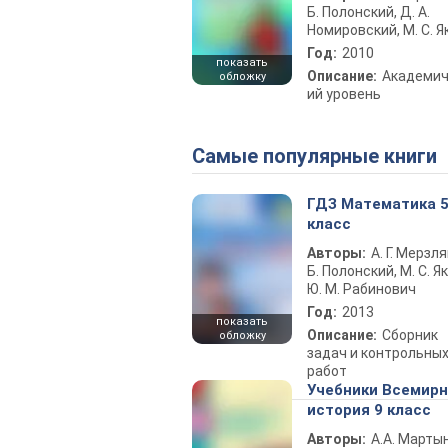
Б. Полонский, Д. А.
Номировский, М. С. Я
Год:
2010
показать
Описание:
Академич
обложку
ий уровень
Самые популярные книги
ГДЗ Математика 
класс
Авторы:
А. Г. Мерзля
Б. Полонский, М. С. Як
Ю. М. Рабинович
Год:
2013
показать
Описание:
Сборник
обложку
задач и контрольны
работ
Учебники Всемир
история 9 класс
Авторы:
А.А. Марты