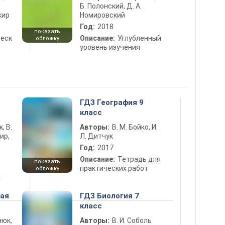
Б. Полонский, Д. А.
кир
Номировский
Год:
2018
показать
еск
Описание:
Углубленный
обложку
уровень изучения
5
ГДЗ География 9
класс
к, В.
Авторы:
В. М. Бойко, И.
ир,
Л. Дитчук
Год:
2017
Описание:
Тетрадь для
показать
практических работ
обложку
х
ная
ГДЗ Биология 7
класс
нюк,
Авторы:
В. И. Соболь