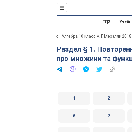
ГДЗ
Учебн
Алгебра 10 класс А. Г. Мерзляк 2018
Раздел § 1. Повторення та розширення відомостей
про множини та функці
1
2
6
7