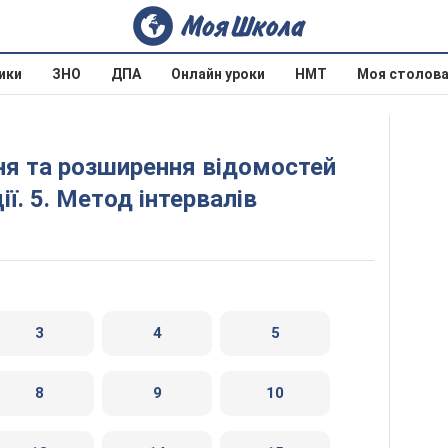
ики
ЗНО
ДПА
Онлайн уроки
НМТ
Моя столов
ї. 5. Метод інтервалів
3
4
5
8
9
10