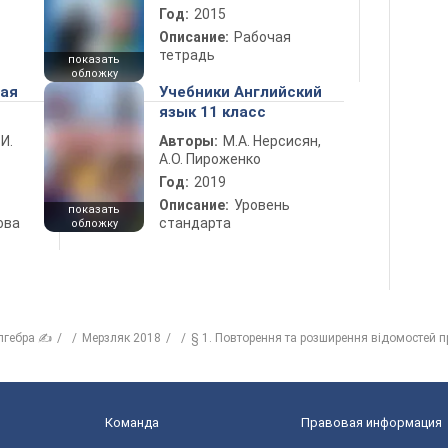
Год:
2015
Описание:
Рабочая
тетрадь
показать
обложку
ная
Учебники Английский
язык 11 класс
 И.
Авторы:
М.А. Нерсисян,
А.О. Пироженко
Год:
2019
Описание:
Уровень
показать
ова
стандарта
обложку
лгебра ✍
Мерзляк 2018
§ 1. Повторення та розширення відомостей п
Команда
Правовая информация