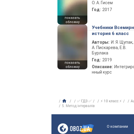
О. А. Гисем
Год:
2017
показать
обложку
Учебники Всемир
история 6 класс
Авторы:
И. Я. Щупак,
А. Пискарева, Е.В.
Бурлака
Год:
2019
показать
Описание:
Интегрир
обложку
нный курс
✅ ГДЗ ✅
⚡ 10 класс ⚡
А
5. Метод інтервалів
О компании