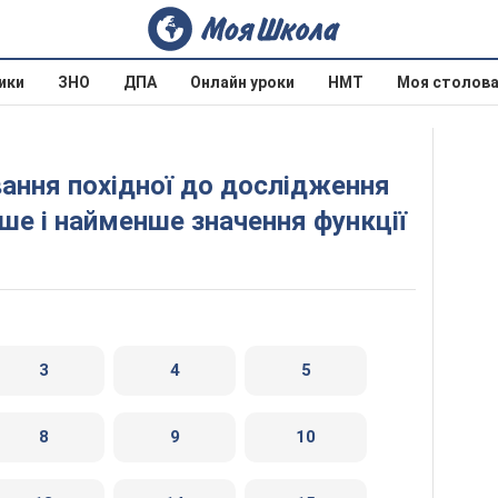
ики
ЗНО
ДПА
Онлайн уроки
НМТ
Моя столов
ьше і найменше значення функції
3
4
5
8
9
10