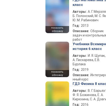
ГДЗ Математика 
класс
Авторы:
А. Г. Мерзля
Б. Полонский, М. С. Як
Ю. М. Рабинович
Год:
2013
показать
Описание:
Сборник
обложку
задач и контрольны
работ
Учебники Всемир
история 6 класс
Авторы:
И. Я. Щупак,
А. Пискарева, Е.В.
Бурлака
Год:
2019
показать
Описание:
Интегрир
обложку
нный курс
ГДЗ Физика 8 кла
Авторы:
В. Г. Барьях
Ф. Я. Божинова, Е. А.
Кирюхина, С. А. Довг
Год:
2016