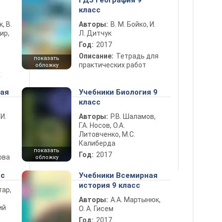
5
ГДЗ География 9
класс
к, В.
Авторы:
В. М. Бойко, И.
ир,
Л. Дитчук
Год:
2017
Описание:
Тетрадь для
показать
практических работ
обложку
х
ная
Учебники Биология 9
класс
 И.
Авторы:
Р.В. Шаламов,
Г.А. Носов, О.А.
Литовченко, М.С.
Калиберда
показать
Год:
2017
ова
обложку
сс
Учебники Всемирная
история 9 класс
тар,
Авторы:
А.А. Мартынюк,
ий
О. А. Гисем
Год:
2017