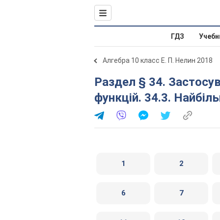
ГДЗ
Учебн
Алгебра 10 класс Е. П. Нелин 2018
Раздел § 34. Застосування похідної до дослідження
функцій. 34.3. Найбіл
1
2
6
7