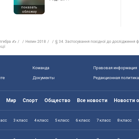
показать
обложку
лгебра ✍
Нелин 2018
§ 34. Застосування похідної до дослідження ф
ції
Команда
Правовая информация
йте
Документы
Редакционная политика
Мир
Спорт
Общество
Все новости
Новости 
ласс
3 класс
4 класс
5 класс
6 класс
7 класс
8 класс