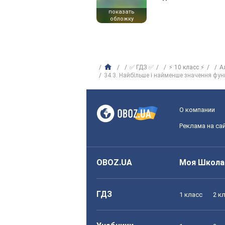
показать
обложку
✅ ГДЗ ✅
⚡ 10 класс ⚡
А
34.3. Найбільше і найменше значення функ
О компании
Реклама на са
OBOZ.UA
Моя Школа
ГДЗ
1 класс
2 к