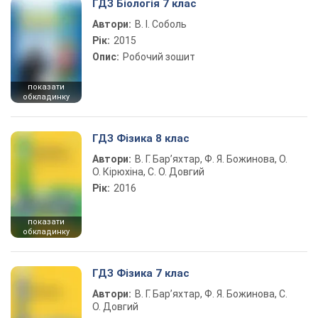
ГДЗ Біологія 7 клас
Автори:
В. І. Соболь
Рік:
2015
Опис:
Робочий зошит
показати
обкладинку
ГДЗ Фізика 8 клас
Автори:
В. Г. Бар’яхтар, Ф. Я. Божинова, О.
О. Кірюхіна, С. О. Довгий
Рік:
2016
показати
обкладинку
ГДЗ Фізика 7 клас
Автори:
В. Г. Бар’яхтар, Ф. Я. Божинова, С.
О. Довгий