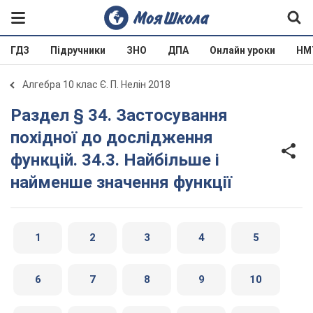
ГДЗ
Підручники
ЗНО
ДПА
Онлайн уроки
НМ
Алгебра 10 клас Є. П. Нелін 2018
Раздел § 34. Застосування
похідної до дослідження
функцій. 34.3. Найбільше і
найменше значення функції
1
2
3
4
5
6
7
8
9
10