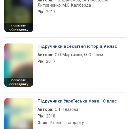
Автори:
Р.В. Шаламов, Г.А. Носов, О.А.
Литовченко, М.С. Каліберда
Рік:
2017
показати
обкладинку
Підручники Всесвітня історія 9 клас
Автори:
О.О. Мартинюк, О. О. Гісем
Рік:
2017
показати
обкладинку
Підручники Українська мова 10 клас
Автори:
О. П. Глазова
Рік:
2018
Опис:
Рівень стандарту