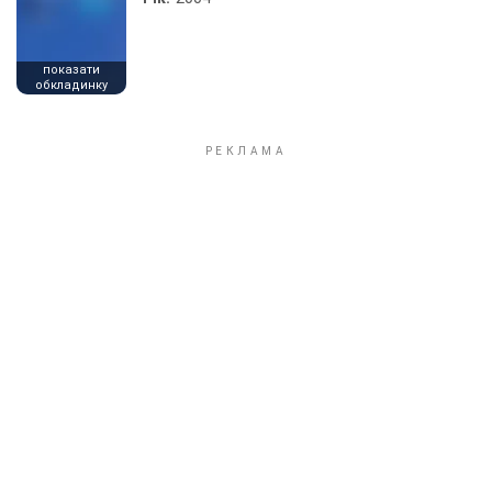
показати
обкладинку