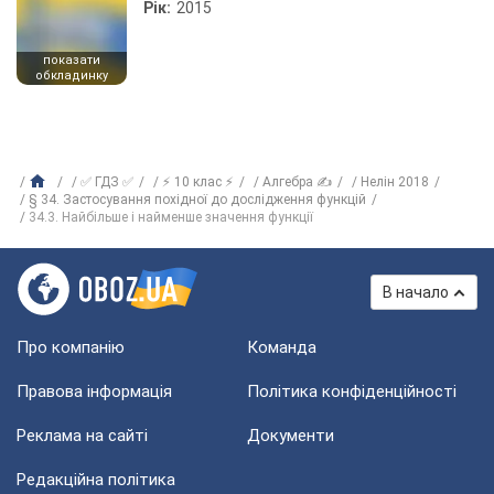
Рік:
2015
показати
обкладинку
✅ ГДЗ ✅
⚡ 10 клас ⚡
Алгебра ✍
Нелін 2018
§ 34. Застосування похідної до дослідження функцій
34.3. Найбільше і найменше значення функції
В начало
Про компанію
Команда
Правова інформація
Політика конфіденційності
Реклама на сайті
Документи
Редакційна політика