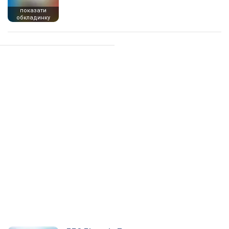
показати
обкладинку