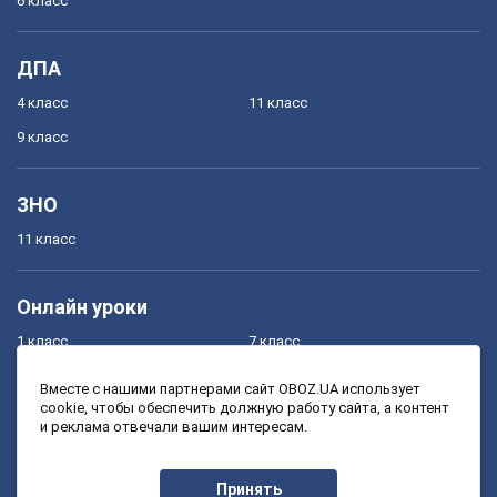
6 класс
ДПА
4 класс
11 класс
9 класс
ЗНО
11 класс
Онлайн уроки
1 класс
7 класс
2 класс
8 класс
Вместе с нашими партнерами сайт OBOZ.UA использует
cookie, чтобы обеспечить должную работу сайта, а контент
3 класс
9 класс
и реклама отвечали вашим интересам.
4 класс
10 класс
5 класс
11 класс
Принять