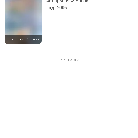
Авторы:
Н. Ф. Басай
Год:
2006
показать обложку