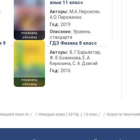
язык 11 класс
ь
Авторы:
М.А. Нерсисян,
А.О. Пироженко
Год:
2019
Описание:
Уровень
показать
стандарта
обложку
я 9
ГДЗ Физика 8 класс
Авторы:
В. Г. Барьяхтар,
Ф. Я. Божинова, Е. А.
Кирюхина, С. А. Довгий
Год:
2016
показать
обложку
емецкий язык ✍
Німецька мова ( 2010р. ), 10 клас
Наука та технічний