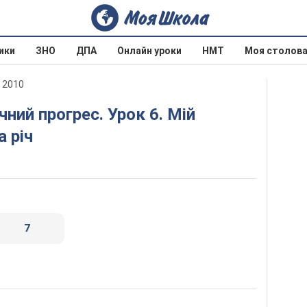
ики
ЗНО
ДПА
Онлайн уроки
НМТ
Моя столов
 2010
 річ
7