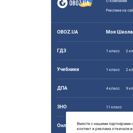
О компании
Реклама на са
OBOZ.UA
Моя Школа
ГДЗ
1 класс
2 к
Учебники
1 класс
2 к
ДПА
4 класс
9 к
ЗНО
11 класс
Вместе с нашими партнерами с
Онлайн уроки
1 класс
2 к
контент и реклама отвечали 