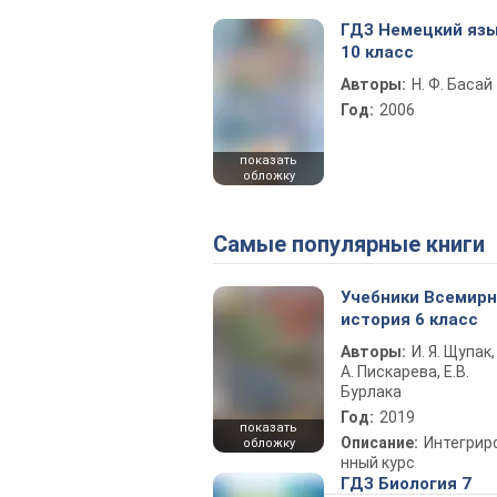
ГДЗ Немецкий яз
10 класс
Авторы:
Н. Ф. Басай
Год:
2006
показать
обложку
Самые популярные книги
Учебники Всемир
история 6 класс
Авторы:
И. Я. Щупак,
А. Пискарева, Е.В.
Бурлака
Год:
2019
показать
Описание:
Интегрир
обложку
нный курс
ГДЗ Биология 7