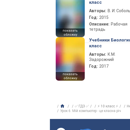
класс
Авторы:
В. И. Собол
Год:
2015
Описание:
Рабочая
тетрадь
показать
обложку
Учебники Биологи
класс
Авторы:
К.М.
Задорожний
Год:
2017
показать
обложку
✅ ГДЗ ✅
⚡ 10 класс ⚡
Н
Урок 6. Мій компьютер - це класна річ