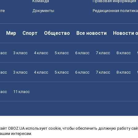
Команда
Правовая информация
йте
Документы
Редакционная политика
Мир
Спорт
Общество
Все новости
Новости 
ласс
3 класс
4 класс
5 класс
6 класс
7 класс
8 класс
ласс
3 класс
4 класс
5 класс
6 класс
7 класс
8 класс
ласс
11 класс
айт OBOZ.UA использует cookie, чтобы обеспечить должную работу сайт
ласс
3 класс
4 класс
5 класс
6 класс
7 класс
8 класс
вашим интересам.