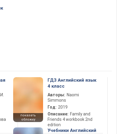
ык
ная
ГДЗ Английский язык
4 класс
 И.
Авторы:
Naomi
Simmons
Год:
2019
Описание:
Family and
показать
ова
Friends 4 workbook 2nd
обложку
edition
Учебники Английский