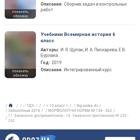
Описание:
Сборник задач и контрольных
работ
показать
обложку
Учебники Всемирная история 6
класс
Авторы:
И. Я. Щупак, И. А. Пискарева, Е.В.
Бурлака
Год:
2019
Описание:
Интегрированный курс
показать
обложку
✅ ГДЗ ✅
⚡ 10 класс ⚡
Укр мова ✍
Заболотный 2018
МОРФОЛОГІЧНІ НОРМИ № 136 - 262
17. Вживання дієприкметників - 18. Уживання прислівників № 220 -
242