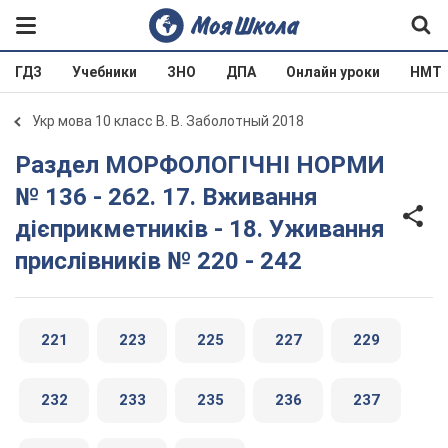
ГДЗ
Учебники
ЗНО
ДПА
Онлайн уроки
НМТ
Укр мова 10 класс В. В. Заболотный 2018
Раздел МОРФОЛОГІЧНІ НОРМИ
№ 136 - 262. 17. Вживання
дієприкметників - 18. Уживання
прислівників № 220 - 242
221
223
225
227
229
232
233
235
236
237