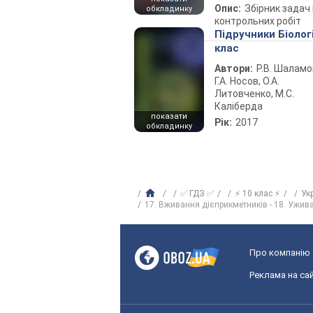
Опис:
Збірник задач 
обкладинку
контрольних робіт
Підручники Біолог
клас
Автори:
Р.В. Шаламо
Г.А. Носов, О.А.
Литовченко, М.С.
Каліберда
показати
Рік:
2017
обкладинку
✅ ГДЗ ✅
⚡ 10 клас ⚡
Ук
17. Вживання дієприкметників - 18. Ужива
Про компанію
Реклама на сай