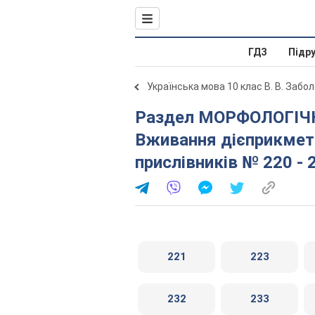
ГДЗ
Підр
Українська мова 10 клас В. В. Забо
Раздел МОРФОЛОГІЧНІ НОРМИ № 136 - 262. 17.
Вживання дієприкметн
прислівників № 220 - 
221
223
232
233