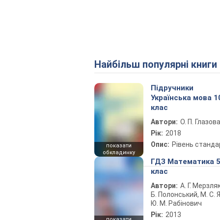
Найбільш популярні книги
Підручники
Українська мова 1
клас
Автори:
О. П. Глазов
Рік:
2018
Опис:
Рівень станда
показати
обкладинку
ГДЗ Математика 
клас
Автори:
А. Г. Мерзляк
Б. Полонський, М. С. Я
Ю. М. Рабінович
Рік:
2013
показати