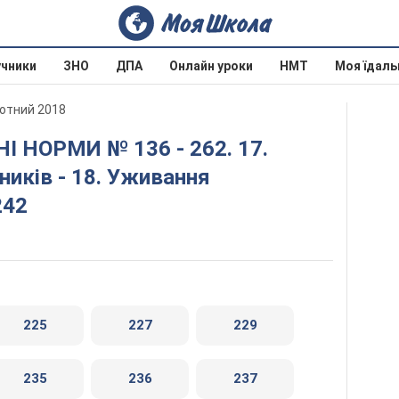
учники
ЗНО
ДПА
Онлайн уроки
НМТ
Моя їдаль
лотний 2018
иків - 18. Уживання
242
225
227
229
235
236
237