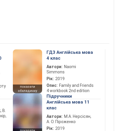
ГДЗ Англійська мова
0
4 клас
Автори:
Naomi
Simmons
а
Рік:
2019
Опис:
Family and Friends
рту
показати
4 workbook 2nd edition
обкладинку
5
Підручники
Англійська мова 11
клас
, В.
кір,
Автори:
М.А. Нерсісян,
А. О. Піроженко
Рік:
2019
показати