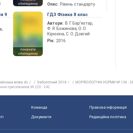
і
обкладинку
Опис:
Рівень стандарту
ія 9
ГДЗ Фізика 8 клас
Автори:
В. Г. Бар’яхтар,
Ф. Я. Божинова, О. О.
в,
Кірюхіна, С. О. Довгий
Рік:
2016
показати
обкладинку
раїнська мова ✍
Заболотний 2018
МОРФОЛОГІЧНІ НОРМИ № 136 - 2
ння прислівників № 220 - 242
Команда
Правова інформація
ті
Документи
Редакційна політика