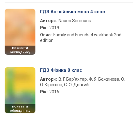
ГДЗ Англійська мова 4 клас
Автори:
Naomi Simmons
Рік:
2019
Опис:
Family and Friends 4 workbook 2nd
edition
показати
обкладинку
ГДЗ Фізика 8 клас
Автори:
В. Г. Бар’яхтар, Ф. Я. Божинова, О.
О. Кірюхіна, С. О. Довгий
Рік:
2016
показати
обкладинку