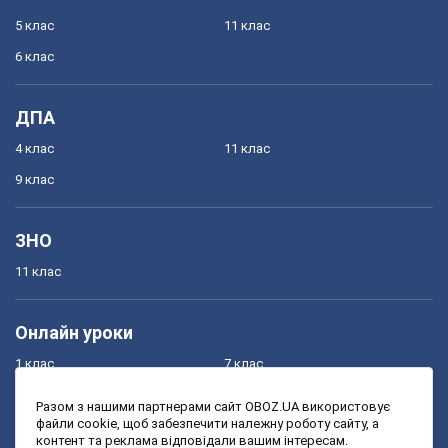
5 клас
11 клас
6 клас
ДПА
4 клас
11 клас
9 клас
ЗНО
11 клас
Онлайн уроки
1 клас
7 клас
2 клас
8 клас
Разом з нашими партнерами сайт OBOZ.UA використовує
файли cookie, щоб забезпечити належну роботу сайту, а
3 клас
9 клас
контент та реклама відповідали вашим інтересам.