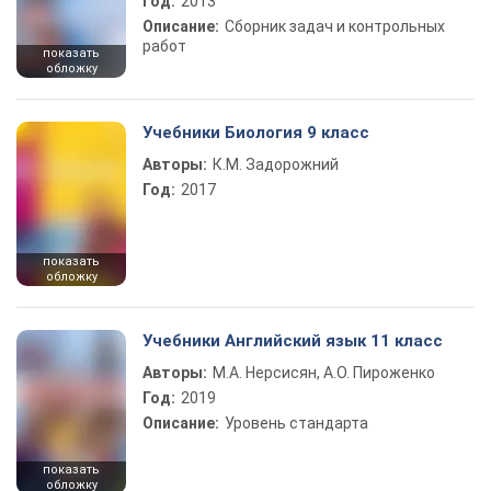
Год:
2013
Описание:
Сборник задач и контрольных
работ
показать
обложку
Учебники Биология 9 класс
Авторы:
К.М. Задорожний
Год:
2017
показать
обложку
Учебники Английский язык 11 класс
Авторы:
М.А. Нерсисян, А.О. Пироженко
Год:
2019
Описание:
Уровень стандарта
показать
обложку