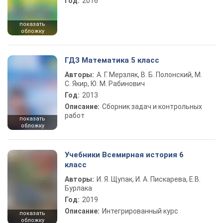
Год:
2016
показать
обложку
ГДЗ Математика 5 класс
Авторы:
А. Г. Мерзляк, В. Б. Полонский, М.
С. Якир, Ю. М. Рабинович
Год:
2013
Описание:
Сборник задач и контрольных
работ
показать
обложку
Учебники Всемирная история 6
класс
Авторы:
И. Я. Щупак, И. А. Пискарева, Е.В.
Бурлака
Год:
2019
Описание:
Интегрированный курс
показать
обложку