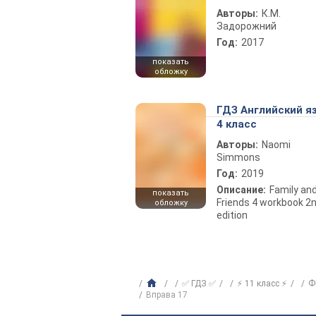
Авторы:
К.М.
Задорожний
Год:
2017
показать
обложку
ГДЗ Английский я
4 класс
Авторы:
Naomi
Simmons
Год:
2019
Описание:
Family an
показать
Friends 4 workbook 2
обложку
edition
✅ ГДЗ ✅
⚡ 11 класс ⚡
Ф
Вправа 17