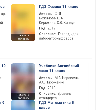
асс
ГДЗ Физика 11 класс
тар,
Авторы:
Ф. Я.
Божинова, Е. А.
ий
Кирюхина, С.В. Каплун
Год:
2019
Описание:
Тетрадь для
показать
лабораторных работ
обложку
 10
Учебники Английский
язык 11 класс
а
Авторы:
М.А. Нерсисян,
А.О. Пироженко
Год:
2019
Описание:
Уровень
показать
стандарта
обложку
я 9
ГДЗ Математика 5
класс