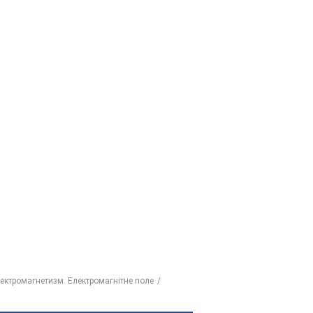
лектромагнетизм. Електромагнітне поле