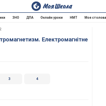
ики
ЗНО
ДПА
Онлайн уроки
НМТ
Моя столов
2
3
4