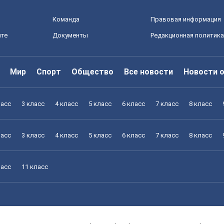
Команда
Правовая информация
йте
Документы
Редакционная политика
Мир
Спорт
Общество
Все новости
Новости 
ласс
3 класс
4 класс
5 класс
6 класс
7 класс
8 класс
ласс
3 класс
4 класс
5 класс
6 класс
7 класс
8 класс
ласс
11 класс