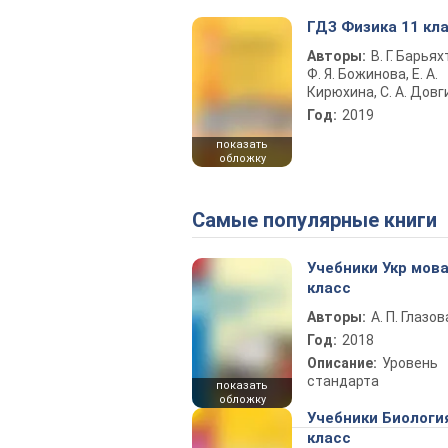
ГДЗ Физика 11 кл
Авторы:
В. Г. Барьях
Ф. Я. Божинова, Е. А.
Кирюхина, С. А. Довг
Год:
2019
показать
обложку
Самые популярные книги
Учебники Укр мова
класс
Авторы:
А. П. Глазов
Год:
2018
Описание:
Уровень
стандарта
показать
обложку
Учебники Биологи
класс