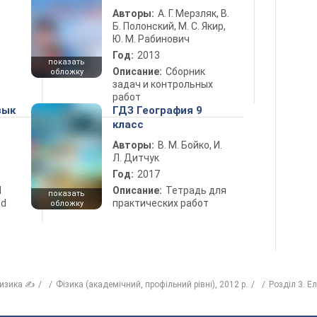
Авторы:
А. Г. Мерзляк, В.
Б. Полонский, М. С. Якир,
Ю. М. Рабинович
Год:
2013
показать
Описание:
Сборник
обложку
задач и контрольных
работ
зык
ГДЗ География 9
класс
Авторы:
В. М. Бойко, И.
Л. Дитчук
Год:
2017
d
Описание:
Тетрадь для
показать
nd
практических работ
обложку
изика ✍
Фізика (академічний, профільний рівні), 2012 р.
Розділ 3. Е