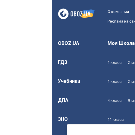
О компании
Реклама на са
OBOZ.UA
Моя Школа
ГДЗ
1 класс
2 к
Учебники
1 класс
2 к
ДПА
4 класс
9 к
ЗНО
11 класс