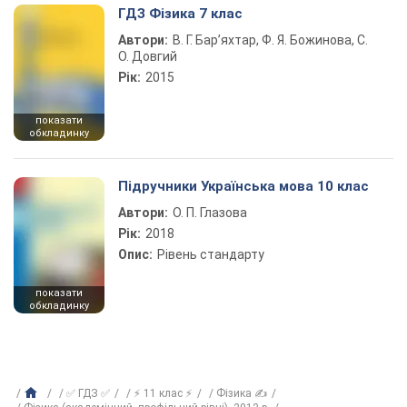
ГДЗ Фізика 7 клас
Автори:
В. Г. Бар’яхтар, Ф. Я. Божинова, С.
О. Довгий
Рік:
2015
показати
обкладинку
Підручники Українська мова 10 клас
Автори:
О. П. Глазова
Рік:
2018
Опис:
Рівень стандарту
показати
обкладинку
✅ ГДЗ ✅
⚡ 11 клас ⚡
Фізика ✍