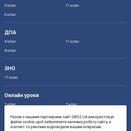
5 клас
11 клас
6 клас
ДПА
4 клас
11 клас
9 клас
ЗНО
11 клас
Онлайн уроки
1 клас
7 клас
2 клас
8 клас
Разом з нашими партнерами сайт OBOZ.UA використовує
файли cookie, щоб забезпечити належну роботу сайту, а
3 клас
9 клас
контент та реклама відповідали вашим інтересам.