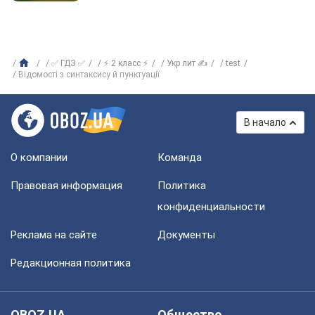
✅ ГДЗ ✅
⚡ 2 класс ⚡
Укр лит ✍
test
Відомості з синтаксису й пунктуації
В начало
О компании
Команда
Правовая информация
Политика
конфиденциальности
Реклама на сайте
Документы
Редакционная политика
OBOZ.UA
Общество