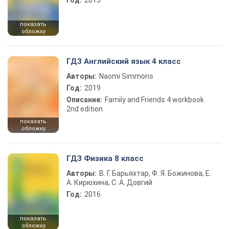
Год:
2015
показать
обложку
ГДЗ Английский язык 4 класс
Авторы:
Naomi Simmons
Год:
2019
Описание:
Family and Friends 4 workbook
2nd edition
показать
обложку
ГДЗ Физика 8 класс
Авторы:
В. Г. Барьяхтар, Ф. Я. Божинова, Е.
А. Кирюхина, С. А. Довгий
Год:
2016
показать
обложку