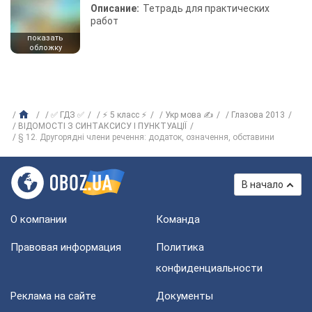
Описание:
Тетрадь для практических
работ
показать
обложку
✅ ГДЗ ✅
⚡ 5 класс ⚡
Укр мова ✍
Глазова 2013
ВІДОМОСТІ З СИНТАКСИСУ І ПУНКТУАЦІЇ
§ 12. Другорядні члени речення: додаток, означення, обставини
В начало
О компании
Команда
Правовая информация
Политика
конфиденциальности
Реклама на сайте
Документы