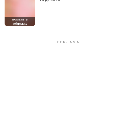
показать
обложку