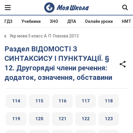
ГДЗ
Учебники
ЗНО
ДПА
Онлайн уроки
НМТ
Укр мова 5 класс А. П. Глазова 2013
Раздел ВІДОМОСТІ З
СИНТАКСИСУ І ПУНКТУАЦІЇ. §
12. Другорядні члени речення:
додаток, означення, обставини
114
115
116
117
118
119
120
121
122
123